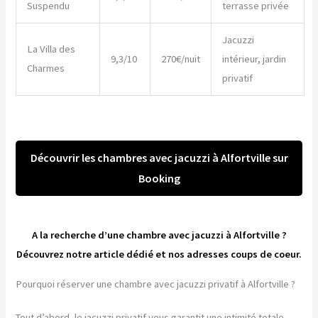
Suspendu
terrasse privée
Jacuzzi
La Villa des
9,3/10
270€/nuit
intérieur, jardin
Charmes
privatif
Découvrir les chambres avec jacuzzi à Alfortville sur
Booking
A la recherche d’une chambre avec jacuzzi à Alfortville ?
Découvrez notre article dédié et nos adresses coups de coeur.
Pourquoi réserver une chambre avec jacuzzi privatif à Alfortville ?
Tout d’abord, le jacuzzi privatif vous garantit une intimité totale.