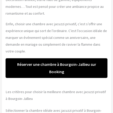
modernes… Tout est pensé pour créer une ambiance propice au
romantisme et au confort.
Enfin, choisir une chambre avec jacuzzi privatif, c’est s’offrir une
expérience unique qui sort de l’ordinaire. C’est l’occasion idéale de
marquer un événement spécial comme un anniversaire, une
demande en mariage ou simplement de raviver la flamme dans
votre couple.
Réserver une chambre à Bourgoin-Jallieu sur
Booking
Les critères pour choisir la meilleure chambre avec jacuzzi privatif
à Bourgoin-Jallieu
Sélectionner la chambre idéale avec jacuzzi privatif à Bourgoin-