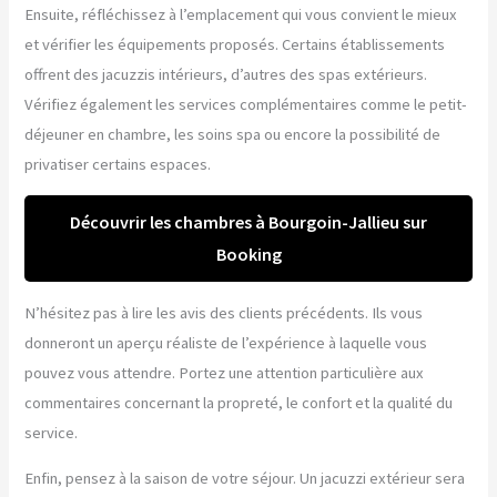
Ensuite, réfléchissez à l’emplacement qui vous convient le mieux
et vérifier les équipements proposés. Certains établissements
offrent des jacuzzis intérieurs, d’autres des spas extérieurs.
Vérifiez également les services complémentaires comme le petit-
déjeuner en chambre, les soins spa ou encore la possibilité de
privatiser certains espaces.
Découvrir les chambres à Bourgoin-Jallieu sur
Booking
N’hésitez pas à lire les avis des clients précédents. Ils vous
donneront un aperçu réaliste de l’expérience à laquelle vous
pouvez vous attendre. Portez une attention particulière aux
commentaires concernant la propreté, le confort et la qualité du
service.
Enfin, pensez à la saison de votre séjour. Un jacuzzi extérieur sera