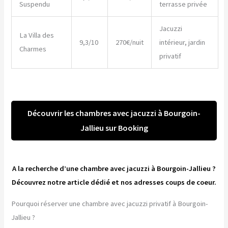
Suspendu
terrasse privée
Jacuzzi
La Villa des
9,3/10
270€/nuit
intérieur, jardin
Charmes
privatif
Découvrir les chambres avec jacuzzi à Bourgoin-
Jallieu sur Booking
A la recherche d’une chambre avec jacuzzi à Bourgoin-Jallieu ?
Découvrez notre article dédié et nos adresses coups de coeur.
Pourquoi réserver une chambre avec jacuzzi privatif à Bourgoin-
Jallieu ?