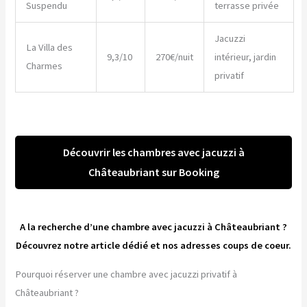
Suspendu
terrasse privée
Jacuzzi
La Villa des
9,3/10
270€/nuit
intérieur, jardin
Charmes
privatif
Découvrir les chambres avec jacuzzi à
Châteaubriant sur Booking
A la recherche d’une chambre avec jacuzzi à Châteaubriant ?
Découvrez notre article dédié et nos adresses coups de coeur.
Pourquoi réserver une chambre avec jacuzzi privatif à
Châteaubriant ?