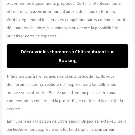
et vérifier les équipements proposés. Certains établissements
offrent des jacuzzis intérieurs, d’autres des spas extérieurs.
Vérifiez également les services complémentaires comme le petit-
déjeuner en chambre, les soins spa ou encore la possibilité de
privatiser certains espaces.
Découvrir les chambres à Châteaubriant sur
Booking
N’hésitez pas à lire les avis des clients précédents. Ils vous
donneront un aperçu réaliste de l’expérience à laquelle vous
pouvez vous attendre. Portez une attention particulière aux
commentaires concernant la propreté, le confort et la qualité du
service.
Enfin, pensez à la saison de votre séjour. Un jacuzzi extérieur sera
particulièrement apprécié en été, tandis qu’un spa intérieur