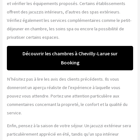
et vérifier les équipements proposés. Certains établissements
offrent des jacuzzis intérieurs, d’autres des spas extérieurs.
Vérifiez également les services complémentaires comme le petit-
déjeuner en chambre, les soins spa ou encore la possibilité de
privatiser certains espaces.
Découvrir les chambres à Chevilly-Larue sur
Booking
N’hésitez pas à lire les avis des clients précédents. Ils vous
donneront un aperçu réaliste de l’expérience à laquelle vous
pouvez vous attendre. Portez une attention particulière aux
commentaires concernant la propreté, le confort et la qualité du
service.
Enfin, pensez à la saison de votre séjour. Un jacuzzi extérieur sera
particulièrement apprécié en été, tandis qu’un spa intérieur