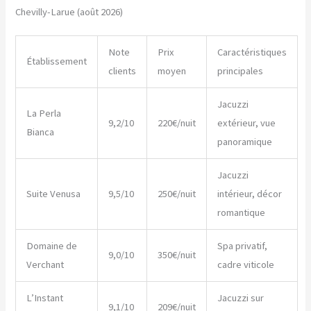
Chevilly-Larue (août 2026)
Note
Prix
Caractéristiques
Établissement
clients
moyen
principales
Jacuzzi
La Perla
9,2/10
220€/nuit
extérieur, vue
Bianca
panoramique
Jacuzzi
Suite Venusa
9,5/10
250€/nuit
intérieur, décor
romantique
Domaine de
Spa privatif,
9,0/10
350€/nuit
Verchant
cadre viticole
L’Instant
Jacuzzi sur
9,1/10
209€/nuit