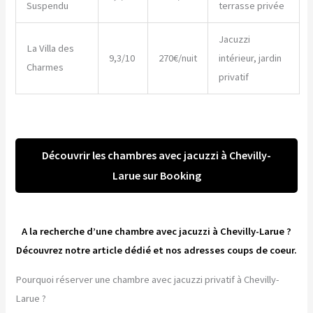
Suspendu
terrasse privée
Jacuzzi
La Villa des
9,3/10
270€/nuit
intérieur, jardin
Charmes
privatif
Découvrir les chambres avec jacuzzi à Chevilly-
Larue sur Booking
A la recherche d’une chambre avec jacuzzi à Chevilly-Larue ?
Découvrez notre article dédié et nos adresses coups de coeur.
Pourquoi réserver une chambre avec jacuzzi privatif à Chevilly-
Larue ?