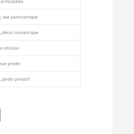
 principales
r, vue panoramique
r, décor romantique
e viticole
asse privée
 jardin privatif