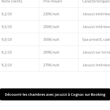
Note clients
Prix moyen
Caractéristiques
9,2/10
220€/nuit
Jacuzzi extérieu
9,5/10
250€/nuit
Jacuzzi intérieu
9,0/10
350€/nuit
Spa privatif, cadr
9,1/10
209€/nuit
Jacuzzi sur terr
9,3/10
270€/nuit
Jacuzzi intérieur,
Découvrir les chambres avec jacuzzi à Cognac sur Booking