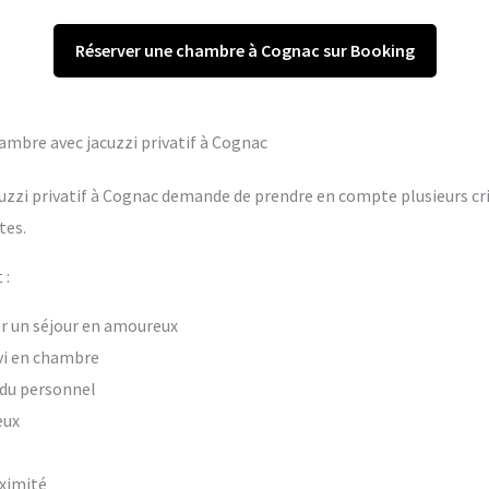
Réserver une chambre à Cognac sur Booking
hambre avec jacuzzi privatif à Cognac
uzzi privatif à Cognac demande de prendre en compte plusieurs cri
tes.
 :
our un séjour en amoureux
vi en chambre
t du personnel
eux
oximité