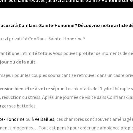
rir les chambres avec jacuzzi à Conflans-Sainte-Honorine sur 
jacuzzi à Conflans-Sainte-Honorine ? Découvrez notre article dé
uzzi privatif à Conflans-Sainte-Honorine ?
garantit une intimité totale. Vous pouvez profiter de moments de dé
jour ou de la nuit
.
 majeur pour les couples souhaitant se retrouver dans un cadre priv
nsion bien-être à votre séjour.
Les bienfaits de l’hydrothérapie 
 réduction du stress. Après une journée de visite dans Conflans-Sa
ger ses batteries.
nte-Honorine
ou à
Versailles
, ces chambres sont souvent aménagées
pements modernes… Tout est pensé pour créer une ambiance propic