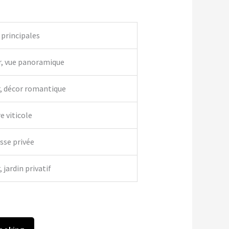
 principales
r, vue panoramique
r, décor romantique
e viticole
asse privée
 jardin privatif