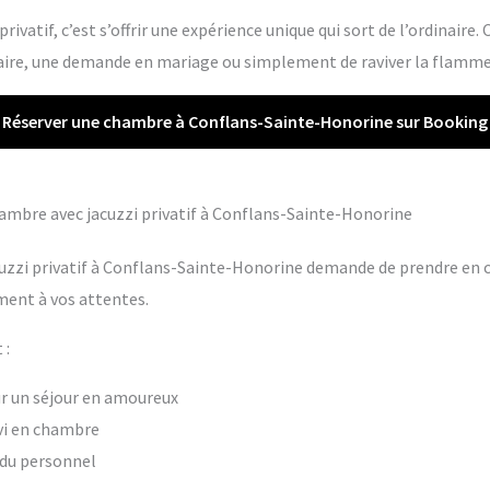
rivatif, c’est s’offrir une expérience unique qui sort de l’ordinaire.
re, une demande en mariage ou simplement de raviver la flamme 
Réserver une chambre à Conflans-Sainte-Honorine sur Booking
chambre avec jacuzzi privatif à Conflans-Sainte-Honorine
cuzzi privatif à Conflans-Sainte-Honorine demande de prendre en c
ment à vos attentes.
 :
our un séjour en amoureux
vi en chambre
t du personnel