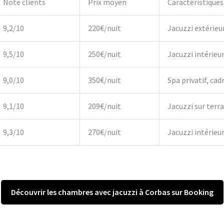
Note clients
Prix moyen
Caractéristiques
9,2/10
220€/nuit
Jacuzzi extérieu
9,5/10
250€/nuit
Jacuzzi intérieu
9,0/10
350€/nuit
Spa privatif, cadr
9,1/10
209€/nuit
Jacuzzi sur terr
9,3/10
270€/nuit
Jacuzzi intérieur,
Découvrir les chambres avec jacuzzi à Corbas sur Booking