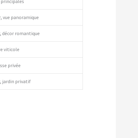
 principales
r, vue panoramique
r, décor romantique
e viticole
asse privée
 jardin privatif