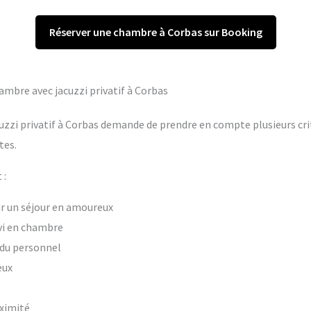
Réserver une chambre à Corbas sur Booking
hambre avec jacuzzi privatif à Corbas
uzzi privatif à Corbas demande de prendre en compte plusieurs crit
tes.
 :
our un séjour en amoureux
vi en chambre
t du personnel
eux
oximité