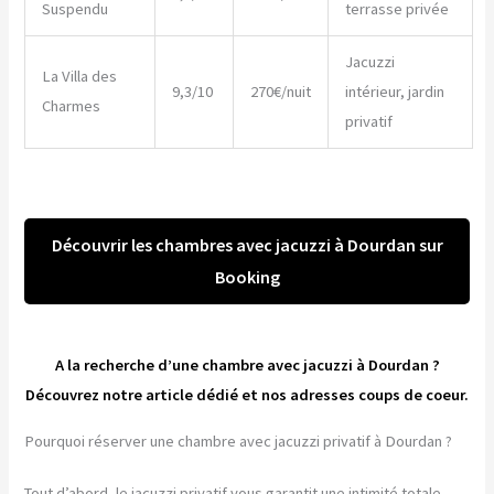
Suspendu
terrasse privée
Jacuzzi
La Villa des
9,3/10
270€/nuit
intérieur, jardin
Charmes
privatif
Découvrir les chambres avec jacuzzi à Dourdan sur
Booking
A la recherche d’une chambre avec jacuzzi à Dourdan ?
Découvrez notre article dédié et nos adresses coups de coeur.
Pourquoi réserver une chambre avec jacuzzi privatif à Dourdan ?
Tout d’abord, le jacuzzi privatif vous garantit une intimité totale.