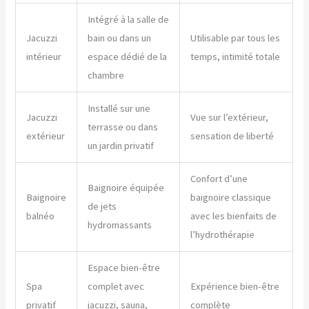
Intégré à la salle de
Jacuzzi
bain ou dans un
Utilisable par tous les
intérieur
espace dédié de la
temps, intimité totale
chambre
Installé sur une
Jacuzzi
Vue sur l’extérieur,
terrasse ou dans
extérieur
sensation de liberté
un jardin privatif
Confort d’une
Baignoire équipée
Baignoire
baignoire classique
de jets
balnéo
avec les bienfaits de
hydromassants
l’hydrothérapie
Espace bien-être
Spa
complet avec
Expérience bien-être
privatif
jacuzzi, sauna,
complète