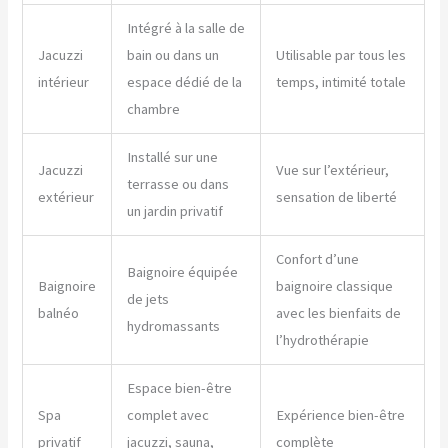
Intégré à la salle de
Jacuzzi
bain ou dans un
Utilisable par tous les
intérieur
espace dédié de la
temps, intimité totale
chambre
Installé sur une
Jacuzzi
Vue sur l’extérieur,
terrasse ou dans
extérieur
sensation de liberté
un jardin privatif
Confort d’une
Baignoire équipée
Baignoire
baignoire classique
de jets
balnéo
avec les bienfaits de
hydromassants
l’hydrothérapie
Espace bien-être
Spa
complet avec
Expérience bien-être
privatif
jacuzzi, sauna,
complète