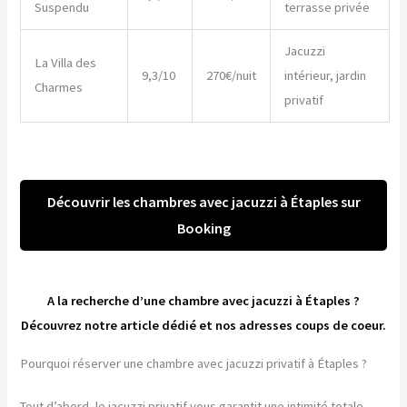
Suspendu
terrasse privée
Jacuzzi
La Villa des
9,3/10
270€/nuit
intérieur, jardin
Charmes
privatif
Découvrir les chambres avec jacuzzi à Étaples sur
Booking
A la recherche d’une chambre avec jacuzzi à Étaples ?
Découvrez notre article dédié et nos adresses coups de coeur.
Pourquoi réserver une chambre avec jacuzzi privatif à Étaples ?
Tout d’abord, le jacuzzi privatif vous garantit une intimité totale.