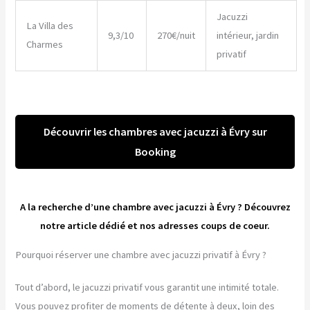
Jacuzzi
La Villa des
9,3/10
270€/nuit
intérieur, jardin
Charmes
privatif
Découvrir les chambres avec jacuzzi à Évry sur
Booking
A la recherche d’une chambre avec jacuzzi à Évry ? Découvrez
notre article dédié et nos adresses coups de coeur.
Pourquoi réserver une chambre avec jacuzzi privatif à Évry ?
Tout d’abord, le jacuzzi privatif vous garantit une intimité totale.
Vous pouvez profiter de moments de détente à deux, loin des