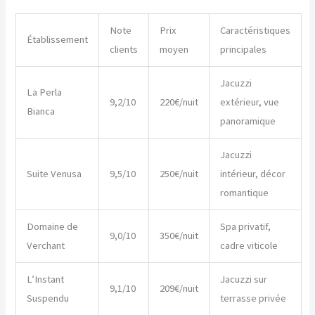
Note
Prix
Caractéristiques
Établissement
clients
moyen
principales
Jacuzzi
La Perla
9,2/10
220€/nuit
extérieur, vue
Bianca
panoramique
Jacuzzi
Suite Venusa
9,5/10
250€/nuit
intérieur, décor
romantique
Domaine de
Spa privatif,
9,0/10
350€/nuit
Verchant
cadre viticole
L’Instant
Jacuzzi sur
9,1/10
209€/nuit
Suspendu
terrasse privée