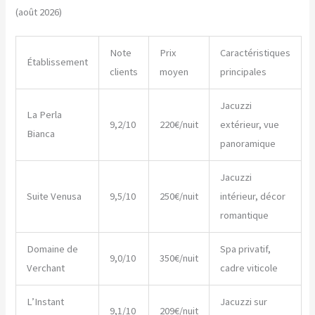
(août 2026)
Note
Prix
Caractéristiques
Établissement
clients
moyen
principales
Jacuzzi
La Perla
9,2/10
220€/nuit
extérieur, vue
Bianca
panoramique
Jacuzzi
Suite Venusa
9,5/10
250€/nuit
intérieur, décor
romantique
Domaine de
Spa privatif,
9,0/10
350€/nuit
Verchant
cadre viticole
L’Instant
Jacuzzi sur
9,1/10
209€/nuit