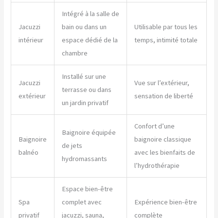
Intégré à la salle de
Jacuzzi
bain ou dans un
Utilisable par tous les
intérieur
espace dédié de la
temps, intimité totale
chambre
Installé sur une
Jacuzzi
Vue sur l’extérieur,
terrasse ou dans
extérieur
sensation de liberté
un jardin privatif
Confort d’une
Baignoire équipée
Baignoire
baignoire classique
de jets
balnéo
avec les bienfaits de
hydromassants
l’hydrothérapie
Espace bien-être
Spa
complet avec
Expérience bien-être
privatif
jacuzzi, sauna,
complète