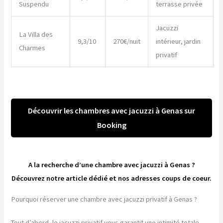
Suspendu
terrasse privée
Jacuzzi
La Villa des
9,3/10
270€/nuit
intérieur, jardin
Charmes
privatif
Découvrir les chambres avec jacuzzi à Genas sur
Booking
A la recherche d’une chambre avec jacuzzi à Genas ?
Découvrez notre article dédié et nos adresses coups de coeur.
Pourquoi réserver une chambre avec jacuzzi privatif à Genas ?
Tout d’abord, le jacuzzi privatif vous garantit une intimité totale.