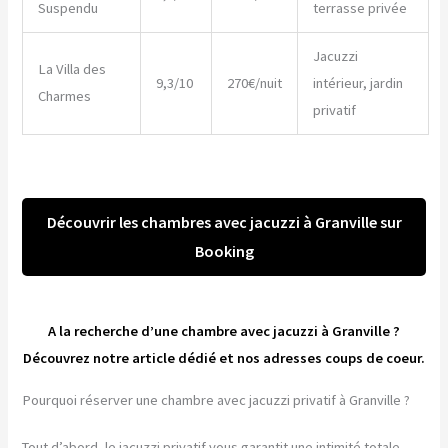
Suspendu
terrasse privée
Jacuzzi
La Villa des
9,3/10
270€/nuit
intérieur, jardin
Charmes
privatif
Découvrir les chambres avec jacuzzi à Granville sur
Booking
A la recherche d’une chambre avec jacuzzi à Granville ?
Découvrez notre article dédié et nos adresses coups de coeur.
Pourquoi réserver une chambre avec jacuzzi privatif à Granville ?
Tout d’abord, le jacuzzi privatif vous garantit une intimité totale.