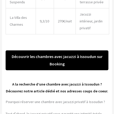
Suspendu
terrasse privée
Jacuzzi
La Villa des
9,3/10
270€/nuit
intérieur, jardin
Charmes
privatif
Découvrir les chambres avec jacuzzi à Issoudun sur
Booking
A la recherche d’une chambre avec jacuzzi à Issoudun ?
Découvrez notre article dédié et nos adresses coups de coeur.
Pourquoi réserver une chambre avec jacuzzi privatif à Issoudun ?
Tout d’abord, le jacuzzi privatif vous garantit une intimité totale.