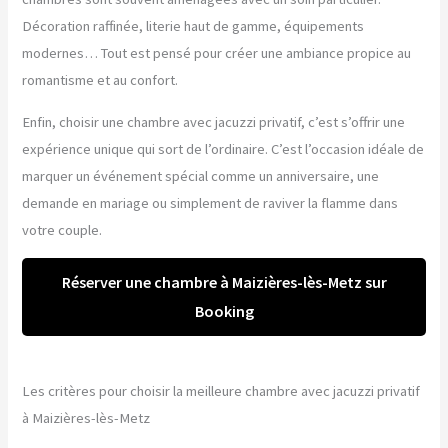
Décoration raffinée, literie haut de gamme, équipements
modernes… Tout est pensé pour créer une ambiance propice au
romantisme et au confort.
Enfin, choisir une chambre avec jacuzzi privatif, c’est s’offrir une
expérience unique qui sort de l’ordinaire. C’est l’occasion idéale de
marquer un événement spécial comme un anniversaire, une
demande en mariage ou simplement de raviver la flamme dans
votre couple.
Réserver une chambre à Maizières-lès-Metz sur
Booking
Les critères pour choisir la meilleure chambre avec jacuzzi privatif
à Maizières-lès-Metz