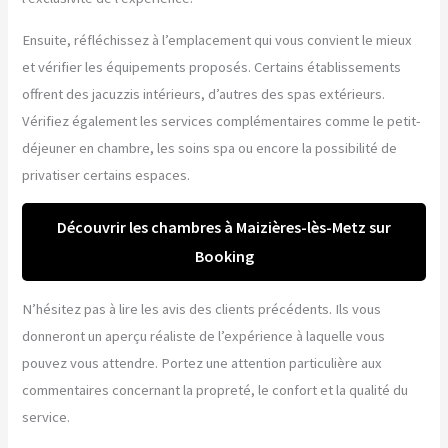
Ensuite, réfléchissez à l’emplacement qui vous convient le mieux
et vérifier les équipements proposés. Certains établissements
offrent des jacuzzis intérieurs, d’autres des spas extérieurs.
Vérifiez également les services complémentaires comme le petit-
déjeuner en chambre, les soins spa ou encore la possibilité de
privatiser certains espaces.
Découvrir les chambres à Maizières-lès-Metz sur
Booking
N’hésitez pas à lire les avis des clients précédents. Ils vous
donneront un aperçu réaliste de l’expérience à laquelle vous
pouvez vous attendre. Portez une attention particulière aux
commentaires concernant la propreté, le confort et la qualité du
service.