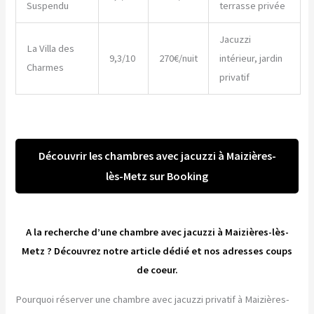
Suspendu
terrasse privée
Jacuzzi
La Villa des
9,3/10
270€/nuit
intérieur, jardin
Charmes
privatif
Découvrir les chambres avec jacuzzi à Maizières-
lès-Metz sur Booking
A la recherche d’une chambre avec jacuzzi à Maizières-lès-
Metz ? Découvrez notre article dédié et nos adresses coups
de coeur.
Pourquoi réserver une chambre avec jacuzzi privatif à Maizières-