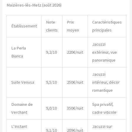
Maizières-lès-Metz (août 2026)
Note
Prix
Caractéristiques
Établissement
clients
moyen
principales
Jacuzzi
La Perla
9,2/10
220€/nuit
extérieur, vue
Bianca
panoramique
Jacuzzi
Suite Venusa
9,5/10
250€/nuit
intérieur, décor
romantique
Domaine de
Spa privatif,
9,0/10
350€/nuit
Verchant
cadre viticole
L’Instant
Jacuzzi sur
9,1/10
209€/nuit