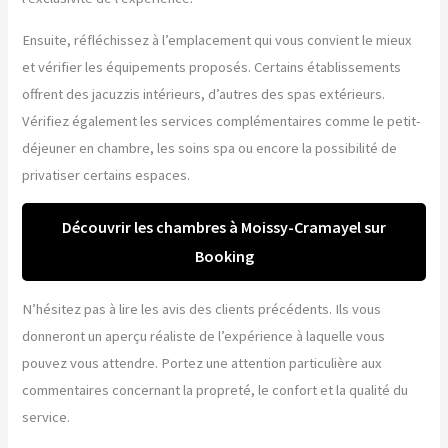
Ensuite, réfléchissez à l’emplacement qui vous convient le mieux
et vérifier les équipements proposés. Certains établissements
offrent des jacuzzis intérieurs, d’autres des spas extérieurs.
Vérifiez également les services complémentaires comme le petit-
déjeuner en chambre, les soins spa ou encore la possibilité de
privatiser certains espaces.
Découvrir les chambres à Moissy-Cramayel sur
Booking
N’hésitez pas à lire les avis des clients précédents. Ils vous
donneront un aperçu réaliste de l’expérience à laquelle vous
pouvez vous attendre. Portez une attention particulière aux
commentaires concernant la propreté, le confort et la qualité du
service.