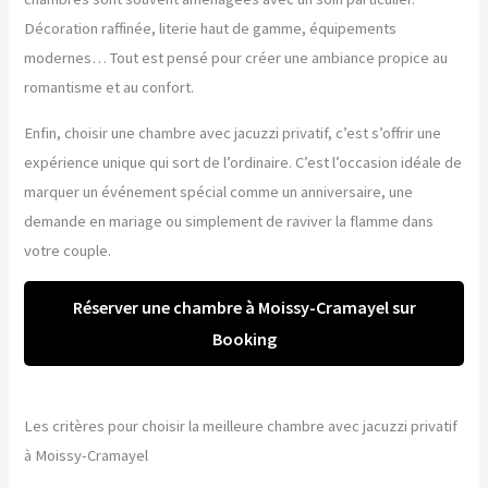
Décoration raffinée, literie haut de gamme, équipements
modernes… Tout est pensé pour créer une ambiance propice au
romantisme et au confort.
Enfin, choisir une chambre avec jacuzzi privatif, c’est s’offrir une
expérience unique qui sort de l’ordinaire. C’est l’occasion idéale de
marquer un événement spécial comme un anniversaire, une
demande en mariage ou simplement de raviver la flamme dans
votre couple.
Réserver une chambre à Moissy-Cramayel sur
Booking
Les critères pour choisir la meilleure chambre avec jacuzzi privatif
à Moissy-Cramayel