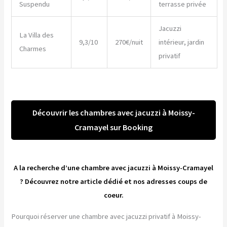
Suspendu
terrasse privée
Jacuzzi
La Villa des
9,3/10
270€/nuit
intérieur, jardin
Charmes
privatif
Découvrir les chambres avec jacuzzi à Moissy-
Cramayel sur Booking
A la recherche d’une chambre avec jacuzzi à Moissy-Cramayel
? Découvrez notre article dédié et nos adresses coups de
coeur.
Pourquoi réserver une chambre avec jacuzzi privatif à Moissy-