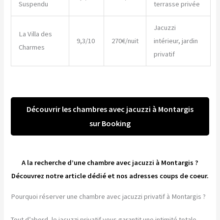
Suspendu
terrasse privée
Jacuzzi
La Villa des
9,3/10
270€/nuit
intérieur, jardin
Charmes
privatif
Découvrir les chambres avec jacuzzi à Montargis
sur Booking
A la recherche d’une chambre avec jacuzzi à Montargis ?
Découvrez notre article dédié et nos adresses coups de coeur.
Pourquoi réserver une chambre avec jacuzzi privatif à Montargis ?
Tout d’abord, le jacuzzi privatif vous garantit une intimité totale.