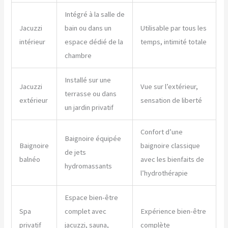
Intégré à la salle de
Jacuzzi
bain ou dans un
Utilisable par tous les
intérieur
espace dédié de la
temps, intimité totale
chambre
Installé sur une
Jacuzzi
Vue sur l’extérieur,
terrasse ou dans
extérieur
sensation de liberté
un jardin privatif
Confort d’une
Baignoire équipée
Baignoire
baignoire classique
de jets
balnéo
avec les bienfaits de
hydromassants
l’hydrothérapie
Espace bien-être
Spa
complet avec
Expérience bien-être
privatif
jacuzzi, sauna,
complète