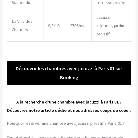
Suspendu
terrasse privée
Jacuzzi
La Villa des
9,3/10
270€/nuit
intérieur, jardin
Charmes
privatif
Découvrir les chambres avec jacuzzi à Paris 01 sur
Booking
A la recherche d’une chambre avec jacuzzi à Paris 01 ?
Découvrez notre article dédié et nos adresses coups de coeur.
Pourquoi réserver une chambre avec jacuzzi privatif à Paris 01 ?
Tout d’abord, le jacuzzi privatif vous garantit une intimité totale.