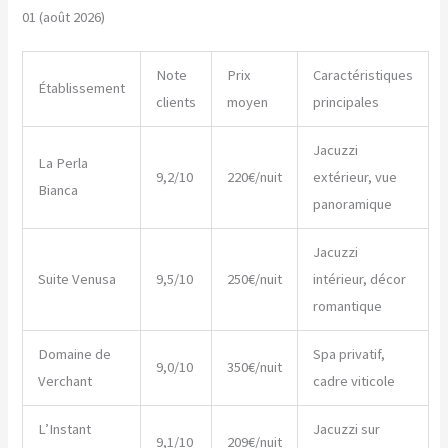
01 (août 2026)
Note
Prix
Caractéristiques
Établissement
clients
moyen
principales
Jacuzzi
La Perla
9,2/10
220€/nuit
extérieur, vue
Bianca
panoramique
Jacuzzi
Suite Venusa
9,5/10
250€/nuit
intérieur, décor
romantique
Domaine de
Spa privatif,
9,0/10
350€/nuit
Verchant
cadre viticole
L’Instant
Jacuzzi sur
9,1/10
209€/nuit