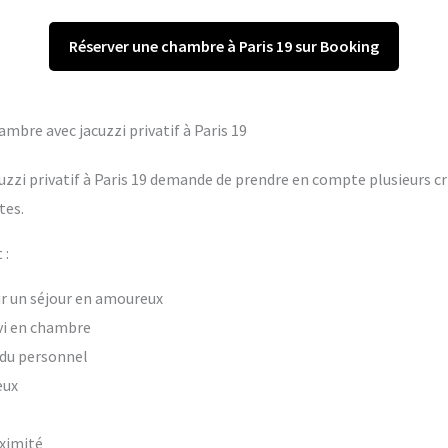
Réserver une chambre à Paris 19 sur Booking
ambre avec jacuzzi privatif à Paris 19
uzzi privatif à Paris 19 demande de prendre en compte plusieurs cri
tes.
 :
our un séjour en amoureux
vi en chambre
t du personnel
eux
oximité