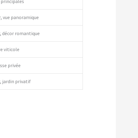
 principales
r, vue panoramique
r, décor romantique
e viticole
asse privée
 jardin privatif