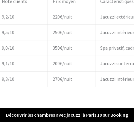
Note clients
Prix moyen
Caractéristiques
9,2/10
220€/nuit
Jacuzzi extérieu
9,5/10
250€/nuit
Jacuzzi intérieu
9,0/10
350€/nuit
Spa privatif, cadr
9,1/10
209€/nuit
Jacuzzi sur terr
9,3/10
270€/nuit
Jacuzzi intérieur,
Découvrir les chambres avec jacuzzi à Paris 19 sur Booking