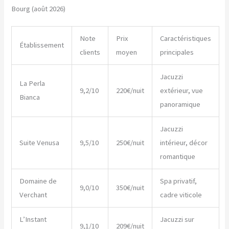
Bourg (août 2026)
Note
Prix
Caractéristiques
Établissement
clients
moyen
principales
Jacuzzi
La Perla
9,2/10
220€/nuit
extérieur, vue
Bianca
panoramique
Jacuzzi
Suite Venusa
9,5/10
250€/nuit
intérieur, décor
romantique
Domaine de
Spa privatif,
9,0/10
350€/nuit
Verchant
cadre viticole
L’Instant
Jacuzzi sur
9,1/10
209€/nuit