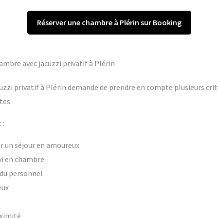
Réserver une chambre à Plérin sur Booking
ambre avec jacuzzi privatif à Plérin
uzzi privatif à Plérin demande de prendre en compte plusieurs crit
tes.
 :
our un séjour en amoureux
vi en chambre
t du personnel
eux
oximité