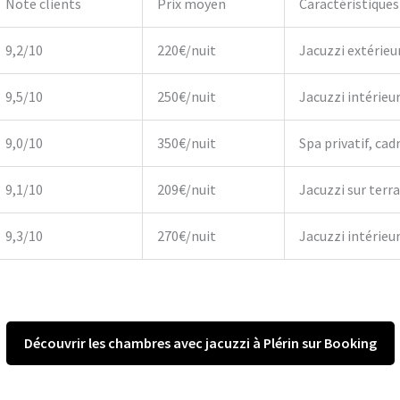
Note clients
Prix moyen
Caractéristiques
9,2/10
220€/nuit
Jacuzzi extérieu
9,5/10
250€/nuit
Jacuzzi intérieu
9,0/10
350€/nuit
Spa privatif, cadr
9,1/10
209€/nuit
Jacuzzi sur terr
9,3/10
270€/nuit
Jacuzzi intérieur,
Découvrir les chambres avec jacuzzi à Plérin sur Booking