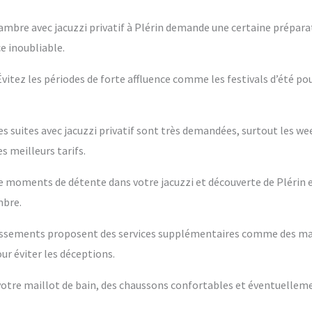
ambre avec jacuzzi privatif à Plérin demande une certaine préparat
e inoubliable.
 Évitez les périodes de forte affluence comme les festivals d’été po
es suites avec jacuzzi privatif sont très demandées, surtout les w
s meilleurs tarifs.
ntre moments de détente dans votre jacuzzi et découverte de Plérin 
mbre.
blissements proposent des services supplémentaires comme des m
ur éviter les déceptions.
s votre maillot de bain, des chaussons confortables et éventuelleme