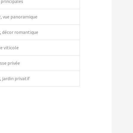
 principales
r, vue panoramique
r, décor romantique
e viticole
asse privée
 jardin privatif