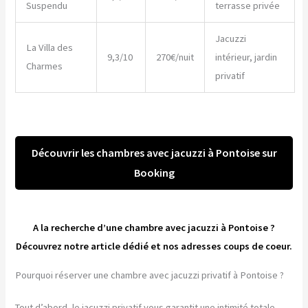
Suspendu
terrasse privée
Jacuzzi
La Villa des
9,3/10
270€/nuit
intérieur, jardin
Charmes
privatif
Découvrir les chambres avec jacuzzi à Pontoise sur
Booking
A la recherche d’une chambre avec jacuzzi à Pontoise ?
Découvrez notre article dédié et nos adresses coups de coeur.
Pourquoi réserver une chambre avec jacuzzi privatif à Pontoise ?
Tout d’abord, le jacuzzi privatif vous garantit une intimité totale.