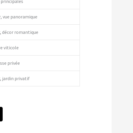
 principales
r, vue panoramique
r, décor romantique
e viticole
asse privée
 jardin privatif