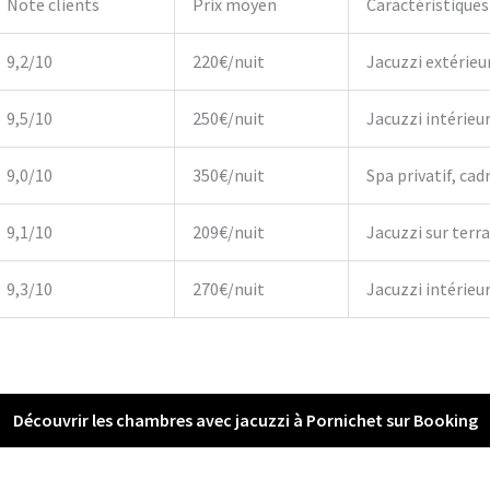
Note clients
Prix moyen
Caractéristiques
9,2/10
220€/nuit
Jacuzzi extérieu
9,5/10
250€/nuit
Jacuzzi intérieu
9,0/10
350€/nuit
Spa privatif, cadr
9,1/10
209€/nuit
Jacuzzi sur terr
9,3/10
270€/nuit
Jacuzzi intérieur,
Découvrir les chambres avec jacuzzi à Pornichet sur Booking