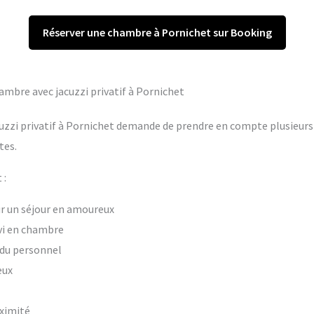
Réserver une chambre à Pornichet sur Booking
hambre avec jacuzzi privatif à Pornichet
uzzi privatif à Pornichet demande de prendre en compte plusieurs c
tes.
 :
our un séjour en amoureux
vi en chambre
t du personnel
eux
oximité