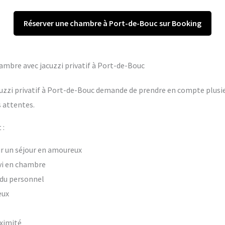
Réserver une chambre à Port-de-Bouc sur Booking
hambre avec jacuzzi privatif à Port-de-Bouc
uzzi privatif à Port-de-Bouc demande de prendre en compte plusieu
 attentes.
 :
our un séjour en amoureux
vi en chambre
t du personnel
eux
oximité