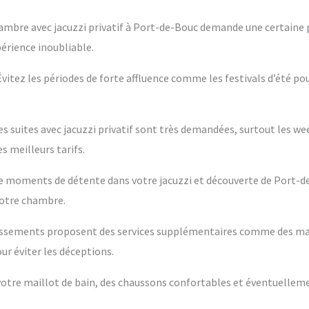
ambre avec jacuzzi privatif à Port-de-Bouc demande une certaine p
périence inoubliable.
 Évitez les périodes de forte affluence comme les festivals d’été po
es suites avec jacuzzi privatif sont très demandées, surtout les w
s meilleurs tarifs.
ntre moments de détente dans votre jacuzzi et découverte de Port-d
votre chambre.
blissements proposent des services supplémentaires comme des m
ur éviter les déceptions.
s votre maillot de bain, des chaussons confortables et éventuelleme