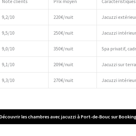
Note clients
Prix moyen
Caractéristiques
9,2/10
220€/nuit
Jacuzzi extérieu
9,5/10
250€/nuit
Jacuzzi intérieu
9,0/10
350€/nuit
Spa privatif, cadr
9,1/10
209€/nuit
Jacuzzi sur terr
9,3/10
270€/nuit
Jacuzzi intérieur,
Découvrir les chambres avec jacuzzi à Port-de-Bouc sur Bookin