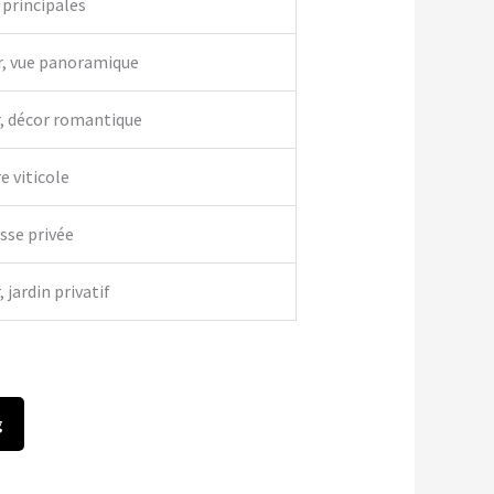
 principales
r, vue panoramique
r, décor romantique
e viticole
asse privée
 jardin privatif
g