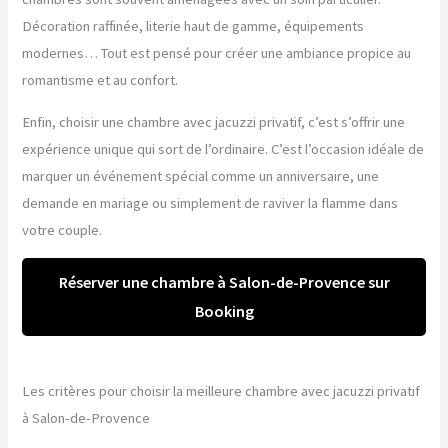
Décoration raffinée, literie haut de gamme, équipements
modernes… Tout est pensé pour créer une ambiance propice au
romantisme et au confort.
Enfin, choisir une chambre avec jacuzzi privatif, c’est s’offrir une
expérience unique qui sort de l’ordinaire. C’est l’occasion idéale de
marquer un événement spécial comme un anniversaire, une
demande en mariage ou simplement de raviver la flamme dans
votre couple.
Réserver une chambre à Salon-de-Provence sur
Booking
Les critères pour choisir la meilleure chambre avec jacuzzi privatif
à Salon-de-Provence