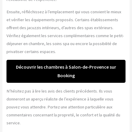
Ensuite, réfléchissez à l’emplacement qui vous convient le mieux
et vérifier les équipements proposés. Certains établissements
offrent des jacuzzis intérieurs, d’autres des spas extérieurs.
Vérifiez également les services complémentaires comme le petit-
déjeuner en chambre, les soins spa ou encore la possibilité de
privatiser certains espaces.
Découvrir les chambres à Salon-de-Provence sur
Booking
N’hésitez pas à lire les avis des clients précédents. Ils vous
donneront un aperçu réaliste de l’expérience à laquelle vous
pouvez vous attendre. Portez une attention particulière aux
commentaires concernant la propreté, le confort et la qualité du
service.