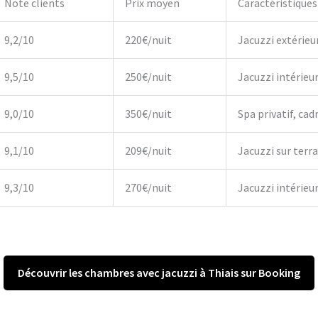
Note clients
Prix moyen
Caractéristiques
9,2/10
220€/nuit
Jacuzzi extérieu
9,5/10
250€/nuit
Jacuzzi intérieu
9,0/10
350€/nuit
Spa privatif, cadr
9,1/10
209€/nuit
Jacuzzi sur terr
9,3/10
270€/nuit
Jacuzzi intérieur,
Découvrir les chambres avec jacuzzi à Thiais sur Booking