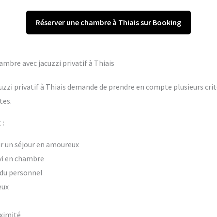
Réserver une chambre à Thiais sur Booking
ambre avec jacuzzi privatif à Thiais
uzzi privatif à Thiais demande de prendre en compte plusieurs crit
tes.
 :
our un séjour en amoureux
vi en chambre
t du personnel
eux
oximité