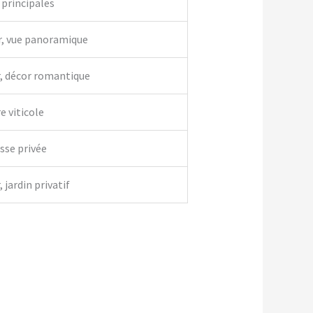
 principales
r, vue panoramique
r, décor romantique
e viticole
asse privée
 jardin privatif