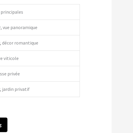
 principales
r, vue panoramique
r, décor romantique
e viticole
asse privée
 jardin privatif
g