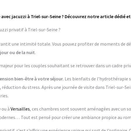
avec jacuzzi à Triel-sur-Seine ? Découvrez notre article dédié e
zi privatif à Triel-sur-Seine ?
garantit une intimité totale. Vous pouvez profiter de moments de dé
jour ou de la nuit
.
 majeur pour les couples souhaitant se retrouver dans un cadre priv
nsion bien-être à votre séjour.
Les bienfaits de l’hydrothérapie 
 réduction du stress. Après une journée de visite dans Triel-sur-Sei
ries.
e
ou à
Versailles
, ces chambres sont souvent aménagées avec un soin
dernes… Tout est pensé pour créer une ambiance propice au rom
rivatif, c’est s’offrir une expérience unique qui sort de l’ordinaire.