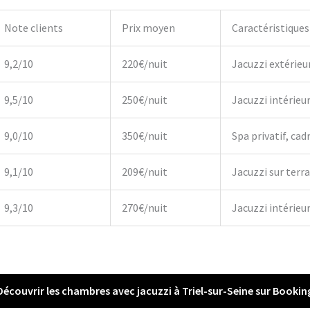
Note clients
Prix moyen
Caractéristiques
9,2/10
220€/nuit
Jacuzzi extérieu
9,5/10
250€/nuit
Jacuzzi intérieu
9,0/10
350€/nuit
Spa privatif, cadr
9,1/10
209€/nuit
Jacuzzi sur terr
9,3/10
270€/nuit
Jacuzzi intérieur,
Découvrir les chambres avec jacuzzi à Triel-sur-Seine sur Bookin