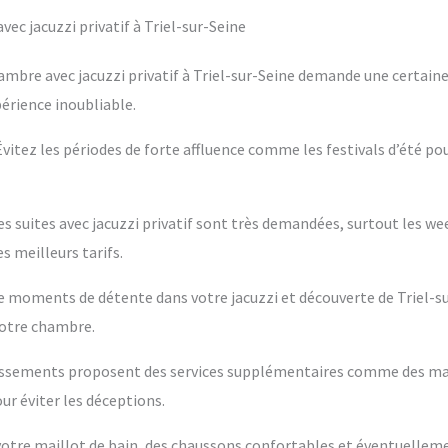
c jacuzzi privatif à Triel-sur-Seine
ambre avec jacuzzi privatif à Triel-sur-Seine demande une certaine
périence inoubliable.
 Évitez les périodes de forte affluence comme les festivals d’été po
es suites avec jacuzzi privatif sont très demandées, surtout les w
s meilleurs tarifs.
tre moments de détente dans votre jacuzzi et découverte de Triel-s
votre chambre.
blissements proposent des services supplémentaires comme des m
ur éviter les déceptions.
s votre maillot de bain, des chaussons confortables et éventuelleme