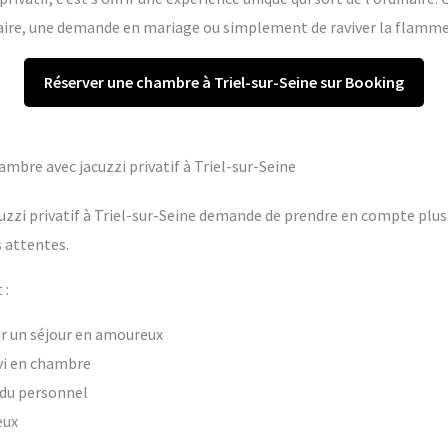
re, une demande en mariage ou simplement de raviver la flamme 
Réserver une chambre à Triel-sur-Seine sur Booking
hambre avec jacuzzi privatif à Triel-sur-Seine
uzzi privatif à Triel-sur-Seine demande de prendre en compte plusi
 attentes.
 :
our un séjour en amoureux
vi en chambre
t du personnel
eux