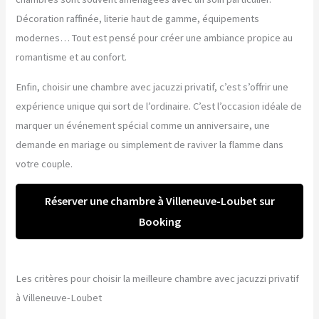
Décoration raffinée, literie haut de gamme, équipements
modernes… Tout est pensé pour créer une ambiance propice au
romantisme et au confort.
Enfin, choisir une chambre avec jacuzzi privatif, c’est s’offrir une
expérience unique qui sort de l’ordinaire. C’est l’occasion idéale de
marquer un événement spécial comme un anniversaire, une
demande en mariage ou simplement de raviver la flamme dans
votre couple.
Réserver une chambre à Villeneuve-Loubet sur
Booking
Les critères pour choisir la meilleure chambre avec jacuzzi privatif
à Villeneuve-Loubet