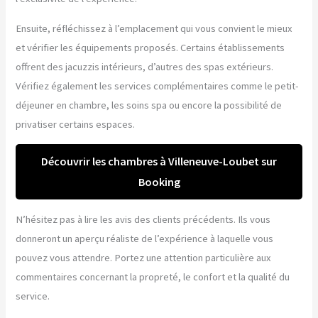
Ensuite, réfléchissez à l’emplacement qui vous convient le mieux
et vérifier les équipements proposés. Certains établissements
offrent des jacuzzis intérieurs, d’autres des spas extérieurs.
Vérifiez également les services complémentaires comme le petit-
déjeuner en chambre, les soins spa ou encore la possibilité de
privatiser certains espaces.
Découvrir les chambres à Villeneuve-Loubet sur
Booking
N’hésitez pas à lire les avis des clients précédents. Ils vous
donneront un aperçu réaliste de l’expérience à laquelle vous
pouvez vous attendre. Portez une attention particulière aux
commentaires concernant la propreté, le confort et la qualité du
service.