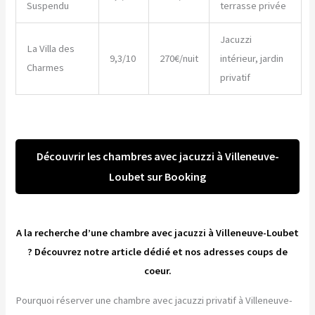
Suspendu
terrasse privée
Jacuzzi
La Villa des
9,3/10
270€/nuit
intérieur, jardin
Charmes
privatif
Découvrir les chambres avec jacuzzi à Villeneuve-
Loubet sur Booking
A la recherche d’une chambre avec jacuzzi à Villeneuve-Loubet
? Découvrez notre article dédié et nos adresses coups de
coeur.
Pourquoi réserver une chambre avec jacuzzi privatif à Villeneuve-