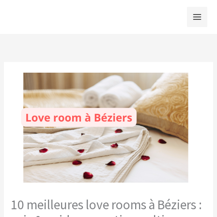
Aller
au
contenu
10 meilleures love rooms à Béziers :