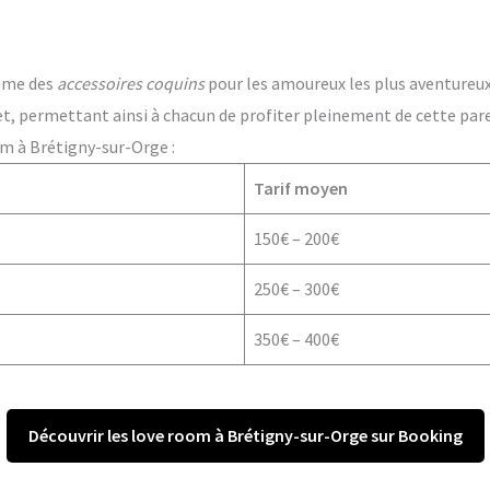
ême des
accessoires coquins
pour les amoureux les plus aventureux. 
t, permettant ainsi à chacun de profiter pleinement de cette par
om à Brétigny-sur-Orge :
Tarif moyen
150€ – 200€
250€ – 300€
350€ – 400€
Découvrir les love room à Brétigny-sur-Orge sur Booking