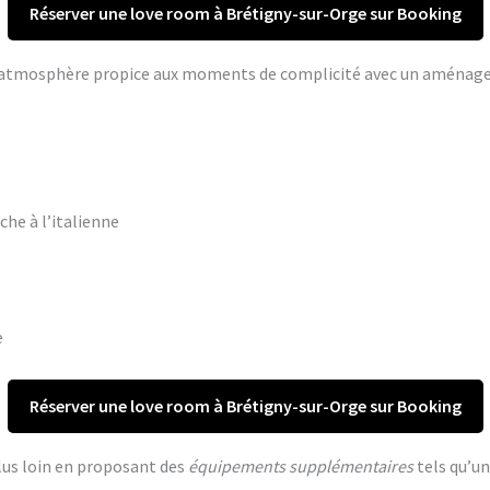
Réserver une love room à Brétigny-sur-Orge sur Booking
ne atmosphère propice aux moments de complicité avec un aména
che à l’italienne
e
Réserver une love room à Brétigny-sur-Orge sur Booking
lus loin en proposant des
équipements supplémentaires
tels qu’un