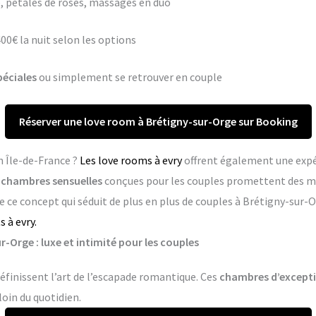
 pétales de roses, massages en duo
400€ la nuit selon les options
péciales
ou simplement se retrouver en couple
Réserver une love room à Brétigny-sur-Orge sur Booking
n Île-de-France ?
Les love rooms à evry
offrent également une expé
s
chambres sensuelles
conçues pour les couples promettent des m
 ce concept qui séduit de plus en plus de couples à Brétigny-sur-
 à evry.
-Orge : luxe et intimité pour les couples
éfinissent l’art de l’escapade romantique. Ces
chambres d’except
loin du quotidien.