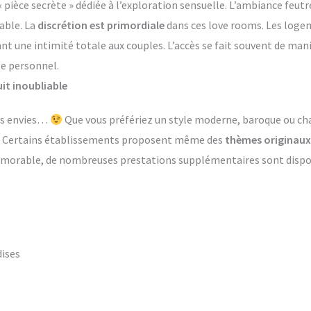
èce secrète » dédiée à l’exploration sensuelle. L’ambiance feutr
able. La
discrétion est primordiale
dans ces love rooms. Les log
ant une intimité totale aux couples. L’accès se fait souvent de ma
le personnel.
it inoubliable
les envies…
Que vous préfériez un style moderne, baroque ou ch
s. Certains établissements proposent même des
thèmes originaux
émorable, de nombreuses prestations supplémentaires sont dispon
dises