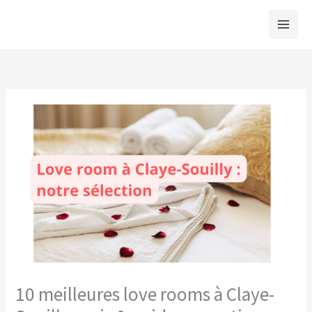
Aller
au
contenu
10 meilleures love rooms à Claye-