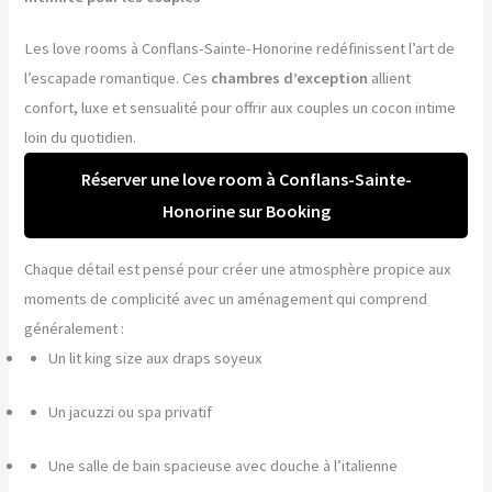
Les love rooms à Conflans-Sainte-Honorine redéfinissent l’art de
l’escapade romantique. Ces
chambres d’exception
allient
confort, luxe et sensualité pour offrir aux couples un cocon intime
loin du quotidien.
Réserver une love room à Conflans-Sainte-
Honorine sur Booking
Chaque détail est pensé pour créer une atmosphère propice aux
moments de complicité avec un aménagement qui comprend
généralement :
Un lit king size aux draps soyeux
Un jacuzzi ou spa privatif
Une salle de bain spacieuse avec douche à l’italienne