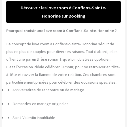
Découvrir les love room à Conflans-Sainte-
Honorine sur Booking
Pourquoi choisir une love room à Conflans-Sainte-Honorine ?
Le concept de love room à Conflans-Sainte-Honorine séduit de
plus en plus de couples pour diverses raisons. Tout d’abord, elles
offrent une
parenthèse romantique
loin du stress quotidien.
C’est l’occasion idéale célébrer l’Amour, pour se retrouver en tête-
à-tête et raviver la flamme de votre relation. Ces chambres sont
particulièrement prisées pour célébrer des occasions spéciales :
Anniversaires de rencontre ou de mariage
Demandes en mariage originales
Saint-Valentin inoubliable