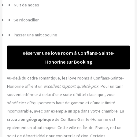
Nuit de noces
Se réconcilier
Passer une nuit coquine
Réserver une love room à Conflans-Sainte-
Honorine sur Booking
Au-delà du cadre romantique, les love rooms à Conflans-Sainte-
Honorine offrent un
excellent rapport qualité-prix
. Pour un tarif
souvent inférieur à celui d’une suite d’hôtel classique, vous
bénéficiez d’équipements haut de gamme et d’une intimité
incomparable, avec par exemple un spa dans votre chambre. La
situation géographique
de Conflans-Sainte-Honorine est
également un atout majeur. Cette ville en Île-de-France, est un
point de départ idéal pour explorer la région. Certains