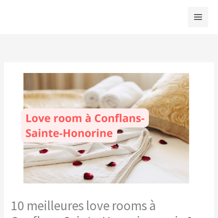
Aller
au
contenu
10 meilleures love rooms à