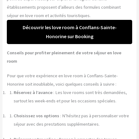
établissements proposent d’ailleurs des formules combinant
séjour en love room et activités touristiques.
Découvrir les love room à Conflans-Sainte-
Honorine sur Booking
Conseils pour profiter pleinement de votre séjour en love
room
Pour que votre expérience en love room à Conflans-Sainte-
Honorine soit inoubliable, voici quelques conseils à suivre :
Réservez à l’avance
: Les love rooms sont très demandées,
surtout les week-ends et pour les occasions spéciales.
Choisissez vos options
: N’hésitez pas à personnaliser votre
séjour avec des prestations supplémentaires.