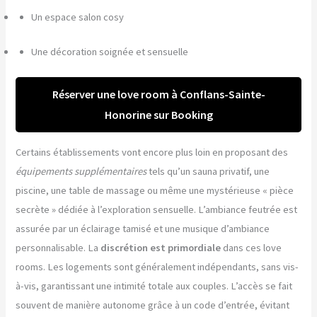
Un espace salon cosy
Une décoration soignée et sensuelle
Réserver une love room à Conflans-Sainte-
Honorine sur Booking
Certains établissements vont encore plus loin en proposant des
équipements supplémentaires
tels qu’un sauna privatif, une
piscine, une table de massage ou même une mystérieuse « pièce
secrète » dédiée à l’exploration sensuelle. L’ambiance feutrée est
assurée par un éclairage tamisé et une musique d’ambiance
personnalisable. La
discrétion est primordiale
dans ces love
rooms. Les logements sont généralement indépendants, sans vis-
à-vis, garantissant une intimité totale aux couples. L’accès se fait
souvent de manière autonome grâce à un code d’entrée, évitant