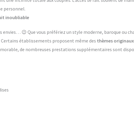
ant une intimité totale aux couples. L’accès se fait souvent de ma
le personnel.
it inoubliable
 les envies… 😉 Que vous préfériez un style moderne, baroque ou 
s. Certains établissements proposent même des
thèmes originaux
émorable, de nombreuses prestations supplémentaires sont dispon
dises