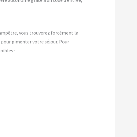
nière autonome grâce à un code d’entrée,
champêtre, vous trouverez forcément la
pour pimenter votre séjour. Pour
ibles :