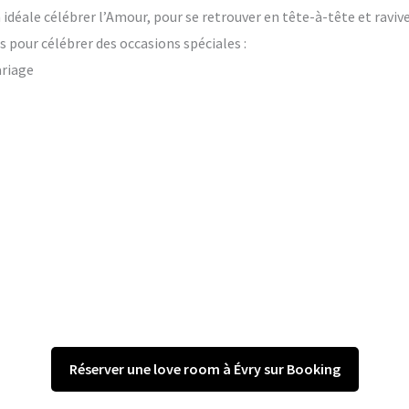
on idéale célébrer l’Amour, pour se retrouver en tête-à-tête et raviv
 pour célébrer des occasions spéciales :
ariage
Réserver une love room à Évry sur Booking