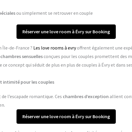
péciales
ou simplement se retrouver en couple
Réserver une love room à Évry sur Booking
n Île-de-France ?
Les love rooms à evry
offrent également une expé
s
chambres sensuelles
conçues pour les couples promettent des m
 ce concept qui séduit de plus en plus de couples à Évry et dans 
t intimité pour les couples
rt de l’escapade romantique. Ces
chambres d’exception
allient conf
en.
Réserver une love room à Évry sur Booking