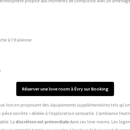
ne atmosphère propice aux moments de complicité avec un aména
che à l’italienne
e
Réserver une love room à Évry sur Booking
lus loin en proposant des
équipements supplémentaires
tels qu’un
èce secrète » dédiée à l’exploration sensuelle. L’ambiance feutr
able. La
discrétion est primordiale
dans ces love rooms. Les log