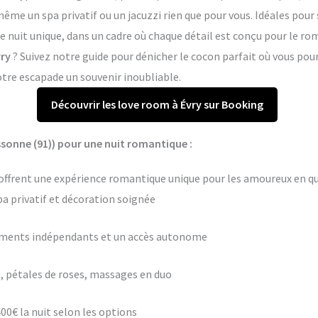
me un spa privatif ou un jacuzzi rien que pour vous. Idéales pour 
ne nuit unique, dans un cadre où chaque détail est conçu pour le r
vry
? Suivez notre guide pour dénicher le cocon parfait où vous po
otre escapade un souvenir inoubliable.
Découvrir les love room à Évry sur Booking
ssonne (91)) pour une nuit romantique :
 offrent une expérience romantique unique pour les amoureux en quê
pa privatif et décoration soignée
ements indépendants et un accès autonome
 pétales de roses, massages en duo
400€ la nuit selon les options