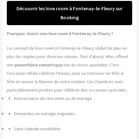
Découvrir les love room à Fontenay-le-Fleury sur
Booking
Pourquoi choisir une love room à Fontenay-le-Fleury ?
Le concept de love room à Fontenay-le-Fleury séduit de plus en
plus de couples pour diverses raisons. Tout d’abord, elles offrent
une
parenthèse romantique
loin du stress quotidien. C’est
l’occasion idéale célébrer l’Amour, pour se retrouver en tête-à-
tête et raviver la flamme de votre relation. Ces chambres sont
particulièrement prisées pour célébrer des occasions spéciales :
Anniversaires de rencontre ou de mariage
Demandes en mariage originales
Saint-Valentin inoubliable