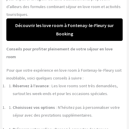
d’ailleurs des formules combinant séjour en love room et activités
touristiques.
Découvrir les love room à Fontenay-le-Fleury sur
Booking
Conseils pour profiter pleinement de votre séjour en love
room
Pour que votre expérience en love room à Fontenay-le-Fleury soit
inoubliable, voici quelques conseils à suivre :
Réservez à l’avance
: Les love rooms sont très demandées,
surtout les week-ends et pour les occasions spéciales.
Choisissez vos options
: N’hésitez pas à personnaliser votre
séjour avec des prestations supplémentaires.