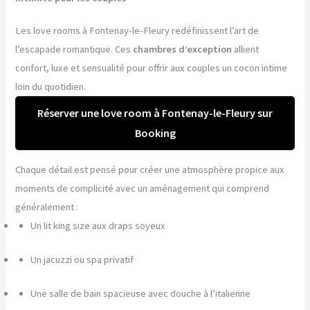
Les love rooms à Fontenay-le-Fleury redéfinissent l’art de
l’escapade romantique. Ces
chambres d’exception
allient
confort, luxe et sensualité pour offrir aux couples un cocon intime
loin du quotidien.
Réserver une love room à Fontenay-le-Fleury sur
Booking
Chaque détail est pensé pour créer une atmosphère propice aux
moments de complicité avec un aménagement qui comprend
généralement :
Un lit king size aux draps soyeux
Un jacuzzi ou spa privatif
Une salle de bain spacieuse avec douche à l’italienne