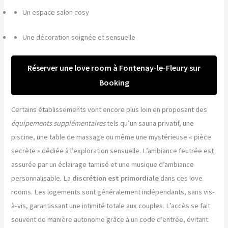
Un espace salon cosy
Une décoration soignée et sensuelle
Réserver une love room à Fontenay-le-Fleury sur
Booking
Certains établissements vont encore plus loin en proposant des
équipements supplémentaires
tels qu’un sauna privatif, une
piscine, une table de massage ou même une mystérieuse « pièce
secrète » dédiée à l’exploration sensuelle. L’ambiance feutrée est
assurée par un éclairage tamisé et une musique d’ambiance
personnalisable. La
discrétion est primordiale
dans ces love
rooms. Les logements sont généralement indépendants, sans vis-
à-vis, garantissant une intimité totale aux couples. L’accès se fait
souvent de manière autonome grâce à un code d’entrée, évitant