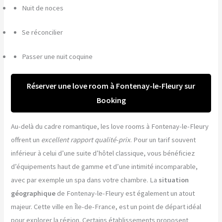
Nuit de noces
Se réconcilier
Passer une nuit coquine
Réserver une love room à Fontenay-le-Fleury sur
Booking
Au-delà du cadre romantique, les love rooms à Fontenay-le-Fleury
offrent un
excellent rapport qualité-prix
. Pour un tarif souvent
inférieur à celui d’une suite d’hôtel classique, vous bénéficiez
d’équipements haut de gamme et d’une intimité incomparable,
avec par exemple un spa dans votre chambre. La
situation
géographique
de Fontenay-le-Fleury est également un atout
majeur. Cette ville en Île-de-France, est un point de départ idéal
pour explorer la région. Certains établissements proposent