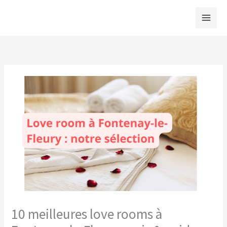
Aller
au
contenu
10 meilleures love rooms à