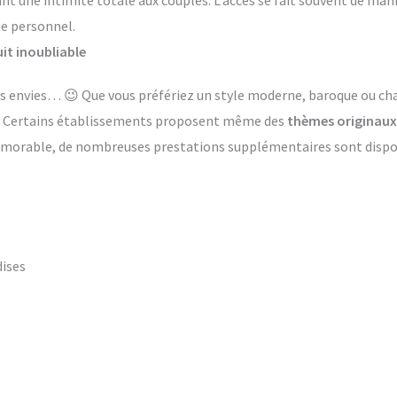
ant une intimité totale aux couples. L’accès se fait souvent de ma
le personnel.
it inoubliable
 les envies… 😉 Que vous préfériez un style moderne, baroque ou 
s. Certains établissements proposent même des
thèmes originaux
émorable, de nombreuses prestations supplémentaires sont dispon
dises