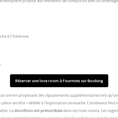
ne atmosphère propice aux moments de complicité avec un aména
che à l’italienne
e
Réserver une love room à Fourmies sur Booking
lus loin en proposant des
équipements supplémentaires
tels qu’un
èce secrète » dédiée à l’exploration sensuelle. L’ambiance feutr
able. La
discrétion est primordiale
dans ces love rooms. Les log