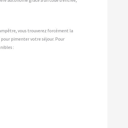
nière autonome grâce à un code d’entrée,
champêtre, vous trouverez forcément la
pour pimenter votre séjour. Pour
ibles :