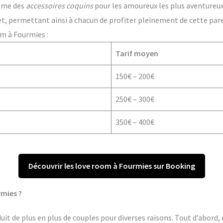
ême des
accessoires coquins
pour les amoureux les plus aventureux. 
t, permettant ainsi à chacun de profiter pleinement de cette par
om à Fourmies :
Tarif moyen
150€ – 200€
250€ – 300€
350€ – 400€
Découvrir les love room à Fourmies sur Booking
rmies ?
it de plus en plus de couples pour diverses raisons. Tout d’abord, 