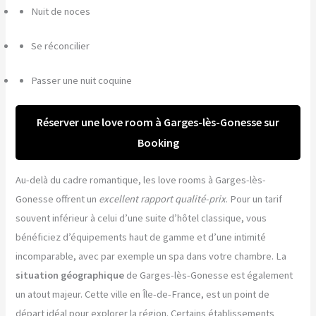
Nuit de noces
Se réconcilier
Passer une nuit coquine
Réserver une love room à Garges-lès-Gonesse sur
Booking
Au-delà du cadre romantique, les love rooms à Garges-lès-
Gonesse offrent un
excellent rapport qualité-prix
. Pour un tarif
souvent inférieur à celui d’une suite d’hôtel classique, vous
bénéficiez d’équipements haut de gamme et d’une intimité
incomparable, avec par exemple un spa dans votre chambre. La
situation géographique
de Garges-lès-Gonesse est également
un atout majeur. Cette ville en Île-de-France, est un point de
départ idéal pour explorer la région. Certains établissements