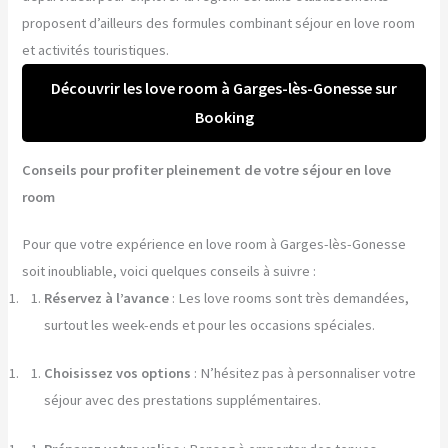
proposent d’ailleurs des formules combinant séjour en love room
et activités touristiques.
Découvrir les love room à Garges-lès-Gonesse sur
Booking
Conseils pour profiter pleinement de votre séjour en love
room
Pour que votre expérience en love room à Garges-lès-Gonesse
soit inoubliable, voici quelques conseils à suivre :
Réservez à l’avance
: Les love rooms sont très demandées,
surtout les week-ends et pour les occasions spéciales.
Choisissez vos options
: N’hésitez pas à personnaliser votre
séjour avec des prestations supplémentaires.