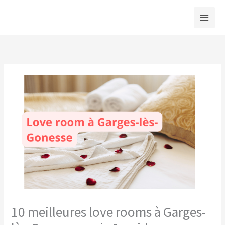
Aller
au
contenu
10 meilleures love rooms à Garges-