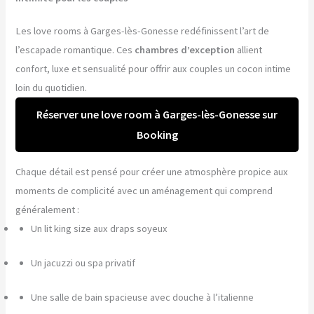
Les love rooms à Garges-lès-Gonesse redéfinissent l’art de
l’escapade romantique. Ces
chambres d’exception
allient
confort, luxe et sensualité pour offrir aux couples un cocon intime
loin du quotidien.
Réserver une love room à Garges-lès-Gonesse sur
Booking
Chaque détail est pensé pour créer une atmosphère propice aux
moments de complicité avec un aménagement qui comprend
généralement :
Un lit king size aux draps soyeux
Un jacuzzi ou spa privatif
Une salle de bain spacieuse avec douche à l’italienne