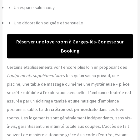
Un espace salon cosy
Une décoration soignée et sensuelle
Réserver une love room à Garges-lès-Gonesse sur
Booking
Certains établissements vont encore plus loin en proposant des
équipements supplémentaires
tels qu’un sauna privatif, une
piscine, une table de massage ou même une mystérieuse « pièce
secrète » dédiée à l’exploration sensuelle. L’ambiance feutrée est
assurée par un éclairage tamisé et une musique d’ambiance
personnalisable. La
discrétion est primordiale
dans ces love
rooms. Les logements sont généralement indépendants, sans vis-
à-vis, garantissant une intimité totale aux couples. L’accès se fait
souvent de manière autonome grâce à un code d’entrée, évitant