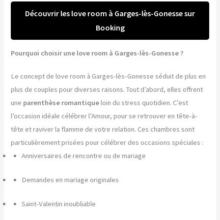
Découvrir les love room à Garges-lès-Gonesse sur
Booking
Pourquoi choisir une love room à Garges-lès-Gonesse ?
Le concept de love room à Garges-lès-Gonesse séduit de plus en
plus de couples pour diverses raisons. Tout d’abord, elles offrent
une
parenthèse romantique
loin du stress quotidien. C’est
l’occasion idéale célébrer l’Amour, pour se retrouver en tête-à-
tête et raviver la flamme de votre relation. Ces chambres sont
particulièrement prisées pour célébrer des occasions spéciales :
Anniversaires de rencontre ou de mariage
Demandes en mariage originales
Saint-Valentin inoubliable