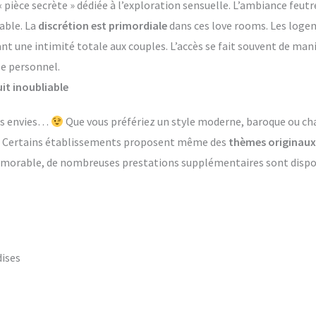
èce secrète » dédiée à l’exploration sensuelle. L’ambiance feutr
able. La
discrétion est primordiale
dans ces love rooms. Les log
ant une intimité totale aux couples. L’accès se fait souvent de ma
le personnel.
it inoubliable
les envies…
Que vous préfériez un style moderne, baroque ou ch
s. Certains établissements proposent même des
thèmes originaux
émorable, de nombreuses prestations supplémentaires sont dispon
dises