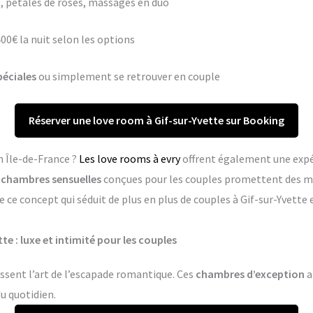
 pétales de roses, massages en duo
400€ la nuit selon les options
péciales
ou simplement se retrouver en couple
Réserver une love room à Gif-sur-Yvette sur Booking
n Île-de-France ?
Les love rooms à evry
offrent également une expé
s
chambres sensuelles
conçues pour les couples promettent des m
 ce concept qui séduit de plus en plus de couples à Gif-sur-Yvett
e : luxe et intimité pour les couples
issent l’art de l’escapade romantique. Ces
chambres d’exception
a
du quotidien.