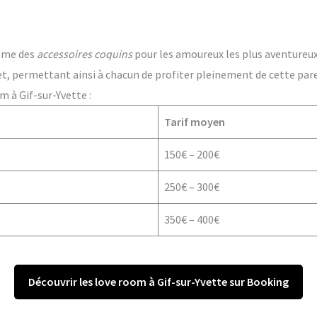
ême des
accessoires coquins
pour les amoureux les plus aventureux. 
t, permettant ainsi à chacun de profiter pleinement de cette par
m à Gif-sur-Yvette :
Tarif moyen
150€ – 200€
250€ – 300€
350€ – 400€
Découvrir les love room à Gif-sur-Yvette sur Booking