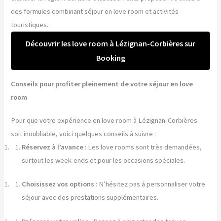
des formules combinant séjour en love room et activités
touristiques.
Découvrir les love room à Lézignan-Corbières sur
Booking
Conseils pour profiter pleinement de votre séjour en love
room
Pour que votre expérience en love room à Lézignan-Corbières
soit inoubliable, voici quelques conseils à suivre :
Réservez à l’avance
: Les love rooms sont très demandées,
surtout les week-ends et pour les occasions spéciales.
Choisissez vos options
: N’hésitez pas à personnaliser votre
séjour avec des prestations supplémentaires.