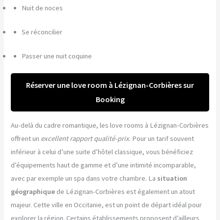
Nuit de noces
Se réconcilier
Passer une nuit coquine
Réserver une love room à Lézignan-Corbières sur
Booking
Au-delà du cadre romantique, les love rooms à Lézignan-Corbières
offrent un
excellent rapport qualité-prix
. Pour un tarif souvent
inférieur à celui d’une suite d’hôtel classique, vous bénéficiez
d’équipements haut de gamme et d’une intimité incomparable,
avec par exemple un spa dans votre chambre. La
situation
géographique
de Lézignan-Corbières est également un atout
majeur. Cette ville en Occitanie, est un point de départ idéal pour
explorer la région. Certains établissements proposent d’ailleurs