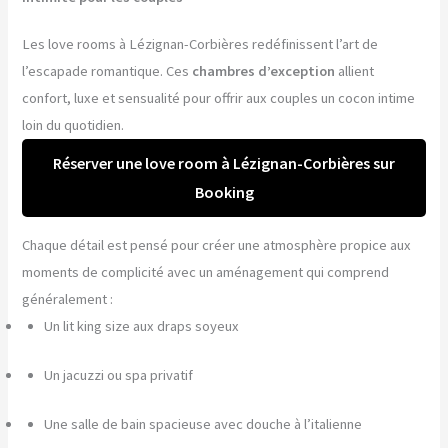
Les love rooms à Lézignan-Corbières redéfinissent l’art de
l’escapade romantique. Ces
chambres d’exception
allient
confort, luxe et sensualité pour offrir aux couples un cocon intime
loin du quotidien.
Réserver une love room à Lézignan-Corbières sur
Booking
Chaque détail est pensé pour créer une atmosphère propice aux
moments de complicité avec un aménagement qui comprend
généralement :
Un lit king size aux draps soyeux
Un jacuzzi ou spa privatif
Une salle de bain spacieuse avec douche à l’italienne