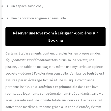
Un espace salon cosy
Une décoration soignée et sensuelle
Réserver une love room à Lézignan-Corbières sur
Booking
Certains établissements vont encore plus loin en proposant des
équipements supplémentaires
tels qu’un sauna privatif, une
piscine, une table de massage ou même une mystérieuse « pièce
secrète » dédiée à l’exploration sensuelle. L’ambiance feutrée est
assurée par un éclairage tamisé et une musique d’ambiance
personnalisable. La
discrétion est primordiale
dans ces love
rooms. Les logements sont généralement indépendants, sans vis-
à-vis, garantissant une intimité totale aux couples. L’accès se fait
souvent de manière autonome grâce à un code d’entrée, évitant