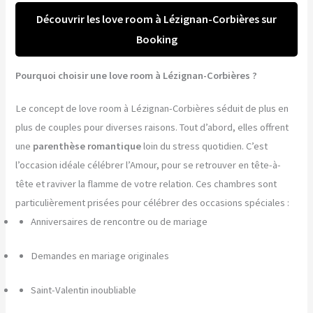
Découvrir les love room à Lézignan-Corbières sur
Booking
Pourquoi choisir une love room à Lézignan-Corbières ?
Le concept de love room à Lézignan-Corbières séduit de plus en
plus de couples pour diverses raisons. Tout d’abord, elles offrent
une
parenthèse romantique
loin du stress quotidien. C’est
l’occasion idéale célébrer l’Amour, pour se retrouver en tête-à-
tête et raviver la flamme de votre relation. Ces chambres sont
particulièrement prisées pour célébrer des occasions spéciales :
Anniversaires de rencontre ou de mariage
Demandes en mariage originales
Saint-Valentin inoubliable