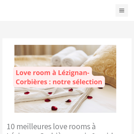
Aller
au
contenu
10 meilleures love rooms à