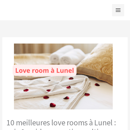
Aller
au
contenu
10 meilleures love rooms à Lunel :