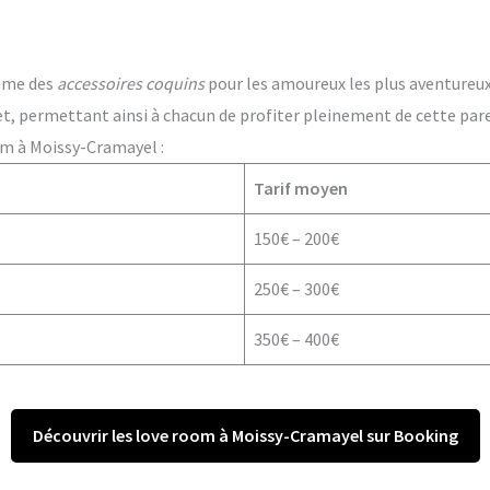
ême des
accessoires coquins
pour les amoureux les plus aventureux. 
t, permettant ainsi à chacun de profiter pleinement de cette par
om à Moissy-Cramayel :
Tarif moyen
150€ – 200€
250€ – 300€
350€ – 400€
Découvrir les love room à Moissy-Cramayel sur Booking