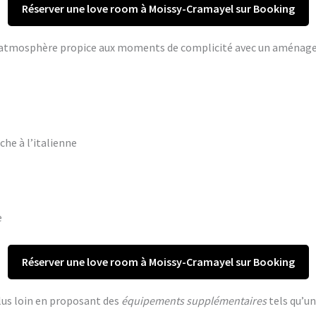
Réserver une love room à Moissy-Cramayel sur Booking
ne atmosphère propice aux moments de complicité avec un aména
che à l’italienne
e
Réserver une love room à Moissy-Cramayel sur Booking
lus loin en proposant des
équipements supplémentaires
tels qu’un