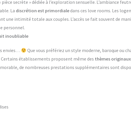
èce secrète » dédiée à l’exploration sensuelle. L’ambiance feutr
able. La
discrétion est primordiale
dans ces love rooms. Les log
ant une intimité totale aux couples. L’accès se fait souvent de ma
le personnel.
it inoubliable
les envies…
Que vous préfériez un style moderne, baroque ou ch
s. Certains établissements proposent même des
thèmes originaux
émorable, de nombreuses prestations supplémentaires sont dispon
dises