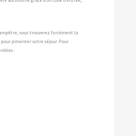
nière autonome grâce à un code d’entrée,
ampêtre, vous trouverez forcément la
pour pimenter votre séjour. Pour
ibles :