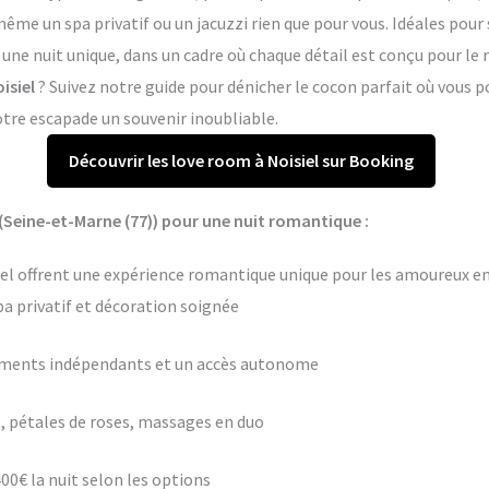
me un spa privatif ou un jacuzzi rien que pour vous. Idéales pour 
e une nuit unique, dans un cadre où chaque détail est conçu pour l
isiel
? Suivez notre guide pour dénicher le cocon parfait où vous
otre escapade un souvenir inoubliable.
Découvrir les love room à Noisiel sur Booking
(Seine-et-Marne (77)) pour une nuit romantique :
iel offrent une expérience romantique unique pour les amoureux en 
pa privatif et décoration soignée
ements indépendants et un accès autonome
 pétales de roses, massages en duo
400€ la nuit selon les options