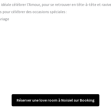
on idéale célébrer l’Amour, pour se retrouver en tête-à-tête et raviv
 pour célébrer des occasions spéciales :
ariage
Réserver une love room à Noisiel sur Booking