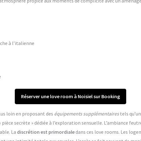
ne atmosphère propice aux moments de complicité avec un aména
che à l’italienne
e
Réserver une love room à Noisiel sur Booking
lus loin en proposant des
équipements supplémentaires
tels qu’un
èce secrète » dédiée à l’exploration sensuelle. L’ambiance feutr
able. La
discrétion est primordiale
dans ces love rooms. Les log