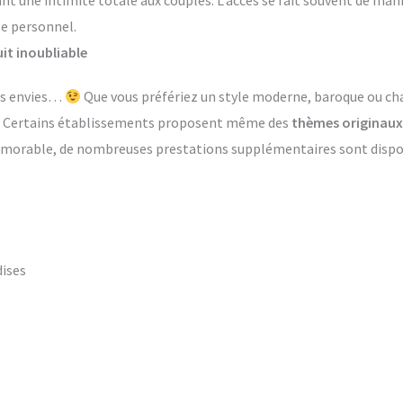
ant une intimité totale aux couples. L’accès se fait souvent de ma
le personnel.
it inoubliable
les envies…
Que vous préfériez un style moderne, baroque ou ch
s. Certains établissements proposent même des
thèmes originaux
émorable, de nombreuses prestations supplémentaires sont dispon
dises