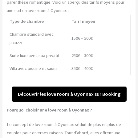
parenthèse romantique. Voici un aperçu des tarifs moyens pour
une nuit en love room à Oyonnax :
Type de chambre
Tarif moyen
Chambre standard avec
150€ – 200€
jacuzzi
Suite luxe avec spa privatif
250€ – 300€
Villa avec piscine et sauna
350€ – 400€
Découvrir les love room à Oyonnax sur Booking
Pourquoi choisir une love room à Oyonnax ?
Le concept de love room à Oyonnax séduit de plus en plus de
couples pour diverses raisons. Tout d’abord, elles offrent une