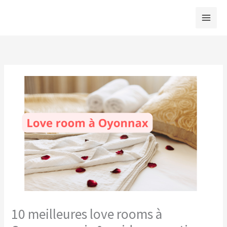
Aller
au
contenu
10 meilleures love rooms à