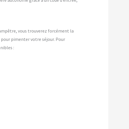
nière autonome grâce à un code d’entrée,
champêtre, vous trouverez forcément la
pour pimenter votre séjour. Pour
ibles :