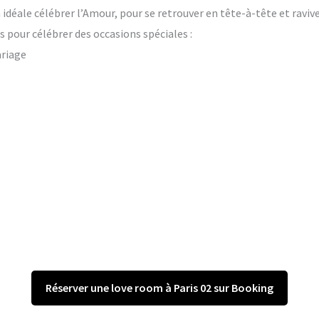
on idéale célébrer l’Amour, pour se retrouver en tête-à-tête et raviv
 pour célébrer des occasions spéciales :
ariage
Réserver une love room à Paris 02 sur Booking