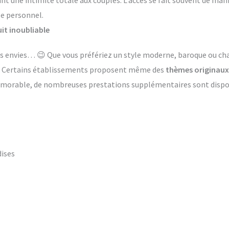
ant une intimité totale aux couples. L’accès se fait souvent de ma
le personnel.
it inoubliable
 les envies… 😉 Que vous préfériez un style moderne, baroque ou 
s. Certains établissements proposent même des
thèmes originaux
émorable, de nombreuses prestations supplémentaires sont dispon
dises