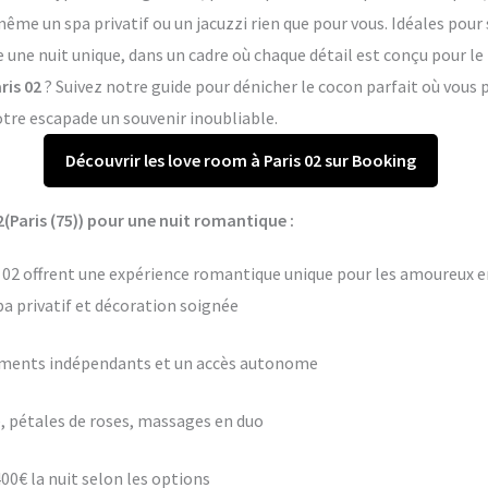
me un spa privatif ou un jacuzzi rien que pour vous. Idéales pour 
re une nuit unique, dans un cadre où chaque détail est conçu pour l
ris 02
? Suivez notre guide pour dénicher le cocon parfait où vou
otre escapade un souvenir inoubliable.
Découvrir les love room à Paris 02 sur Booking
2(Paris (75)) pour une nuit romantique :
s 02 offrent une expérience romantique unique pour les amoureux en
pa privatif et décoration soignée
ements indépendants et un accès autonome
 pétales de roses, massages en duo
400€ la nuit selon les options