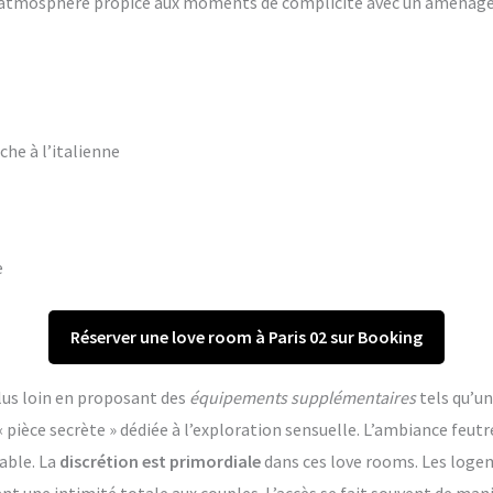
ne atmosphère propice aux moments de complicité avec un aména
che à l’italienne
e
Réserver une love room à Paris 02 sur Booking
lus loin en proposant des
équipements supplémentaires
tels qu’un
èce secrète » dédiée à l’exploration sensuelle. L’ambiance feutr
able. La
discrétion est primordiale
dans ces love rooms. Les log