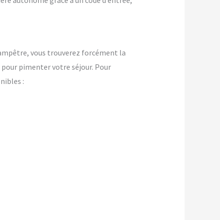
nière autonome grâce à un code d’entrée,
champêtre, vous trouverez forcément la
pour pimenter votre séjour. Pour
ibles :