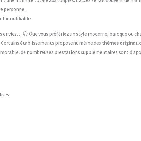
ant une intimité totale aux couples. L’accès se fait souvent de ma
le personnel.
it inoubliable
 les envies… 😉 Que vous préfériez un style moderne, baroque ou 
s. Certains établissements proposent même des
thèmes originaux
émorable, de nombreuses prestations supplémentaires sont dispon
dises