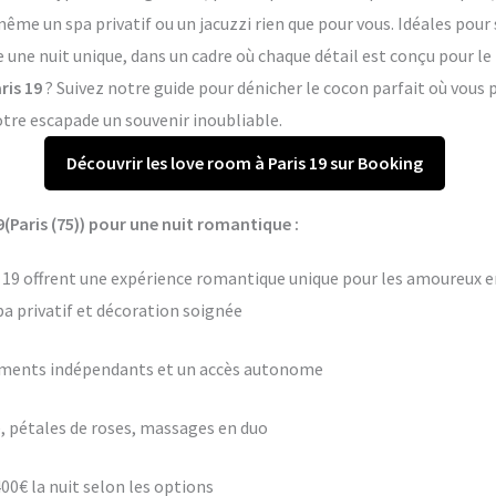
me un spa privatif ou un jacuzzi rien que pour vous. Idéales pour 
re une nuit unique, dans un cadre où chaque détail est conçu pour l
ris 19
? Suivez notre guide pour dénicher le cocon parfait où vou
otre escapade un souvenir inoubliable.
Découvrir les love room à Paris 19 sur Booking
9(Paris (75)) pour une nuit romantique :
s 19 offrent une expérience romantique unique pour les amoureux en
pa privatif et décoration soignée
ements indépendants et un accès autonome
 pétales de roses, massages en duo
400€ la nuit selon les options