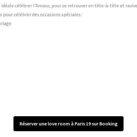
on idéale célébrer l’Amour, pour se retrouver en tête-à-tête et raviv
 pour célébrer des occasions spéciales :
ariage
Réserver une love room à Paris 19 sur Booking