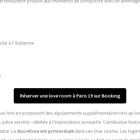
ne atmosphère propice aux moments de complicité avec un aména
che à l’italienne
e
Réserver une love room à Paris 19 sur Booking
lus loin en proposant des
équipements supplémentaires
tels qu’un
èce secrète » dédiée à l’exploration sensuelle. L’ambiance feutr
able. La
discrétion est primordiale
dans ces love rooms. Les log