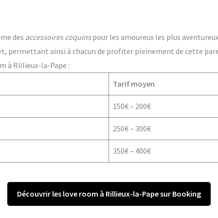
ême des
accessoires coquins
pour les amoureux les plus aventureux. 
t, permettant ainsi à chacun de profiter pleinement de cette par
m à Rillieux-la-Pape :
Tarif moyen
150€ – 200€
250€ – 300€
350€ – 400€
Découvrir les love room à Rillieux-la-Pape sur Booking