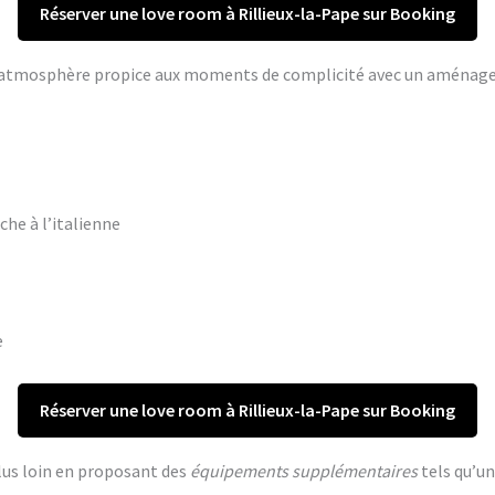
Réserver une love room à Rillieux-la-Pape sur Booking
ne atmosphère propice aux moments de complicité avec un aména
che à l’italienne
e
Réserver une love room à Rillieux-la-Pape sur Booking
lus loin en proposant des
équipements supplémentaires
tels qu’un