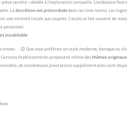
èce secrète » dédiée à l’exploration sensuelle. L’ambiance feutr
able. La
discrétion est primordiale
dans ces love rooms. Les log
ant une intimité totale aux couples. L’accès se fait souvent de ma
le personnel.
it inoubliable
 les envies… 😉 Que vous préfériez un style moderne, baroque ou 
s. Certains établissements proposent même des
thèmes originaux
émorable, de nombreuses prestations supplémentaires sont dispon
dises