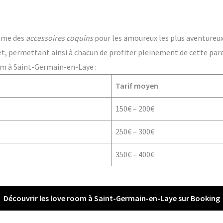
ême des
accessoires coquins
pour les amoureux les plus aventureux. 
t, permettant ainsi à chacun de profiter pleinement de cette par
om à Saint-Germain-en-Laye :
Tarif moyen
150€ – 200€
250€ – 300€
350€ – 400€
Découvrir les love room à Saint-Germain-en-Laye sur Booking