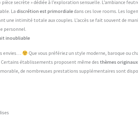
èce secrète » dédiée à l’exploration sensuelle. L’ambiance feutr
able. La
discrétion est primordiale
dans ces love rooms. Les log
ant une intimité totale aux couples. L’accès se fait souvent de ma
le personnel.
it inoubliable
les envies…
Que vous préfériez un style moderne, baroque ou ch
s. Certains établissements proposent même des
thèmes originaux
émorable, de nombreuses prestations supplémentaires sont dispon
dises