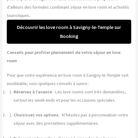
d’ailleurs des formules combinant séjour en love room et activités
touristiques.
Découvrir les love room à Savigny-le-Temple sur
Booking
Conseils pour profiter pleinement de votre séjour en love
room
Pour que votre expérience en love room à Savigny-le-Temple soit
inoubliable, voici quelques conseils à suivre :
Réservez à l’avance
: Les love rooms sont très demandées,
surtout les week-ends et pour les occasions spéciales.
Choisissez vos options
: N’hésitez pas à personnaliser votre
séjour avec des prestations supplémentaires.