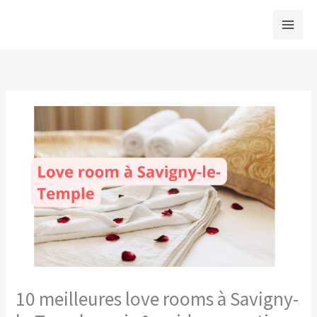
Aller
au
contenu
10 meilleures love rooms à Savigny-