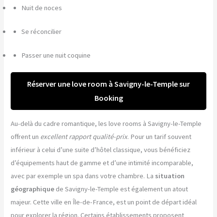
Nuit de noces
Se réconcilier
Passer une nuit coquine
Réserver une love room à Savigny-le-Temple sur
Booking
Au-delà du cadre romantique, les love rooms à Savigny-le-Temple
offrent un
excellent rapport qualité-prix
. Pour un tarif souvent
inférieur à celui d’une suite d’hôtel classique, vous bénéficiez
d’équipements haut de gamme et d’une intimité incomparable,
avec par exemple un spa dans votre chambre. La
situation
géographique
de Savigny-le-Temple est également un atout
majeur. Cette ville en Île-de-France, est un point de départ idéal
pour explorer la région. Certains établissements proposent