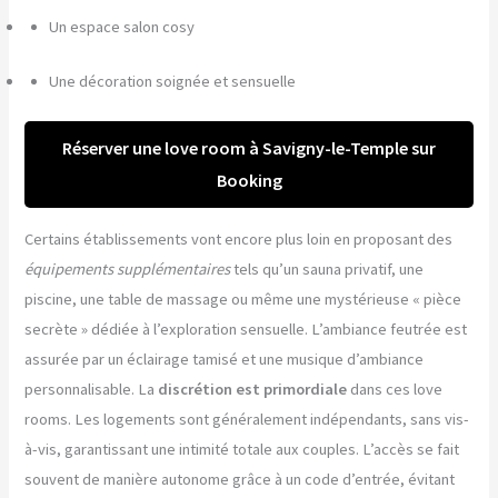
Un espace salon cosy
Une décoration soignée et sensuelle
Réserver une love room à Savigny-le-Temple sur
Booking
Certains établissements vont encore plus loin en proposant des
équipements supplémentaires
tels qu’un sauna privatif, une
piscine, une table de massage ou même une mystérieuse « pièce
secrète » dédiée à l’exploration sensuelle. L’ambiance feutrée est
assurée par un éclairage tamisé et une musique d’ambiance
personnalisable. La
discrétion est primordiale
dans ces love
rooms. Les logements sont généralement indépendants, sans vis-
à-vis, garantissant une intimité totale aux couples. L’accès se fait
souvent de manière autonome grâce à un code d’entrée, évitant