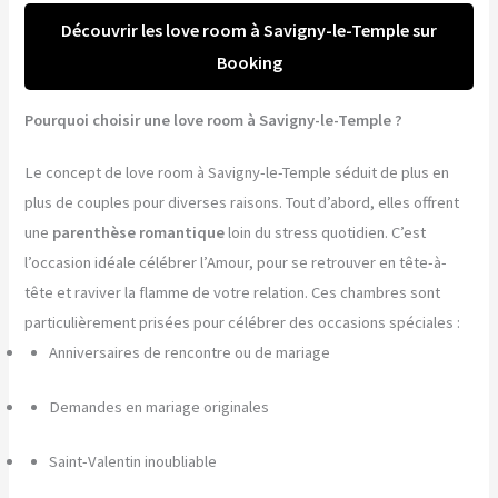
Découvrir les love room à Savigny-le-Temple sur
Booking
Pourquoi choisir une love room à Savigny-le-Temple ?
Le concept de love room à Savigny-le-Temple séduit de plus en
plus de couples pour diverses raisons. Tout d’abord, elles offrent
une
parenthèse romantique
loin du stress quotidien. C’est
l’occasion idéale célébrer l’Amour, pour se retrouver en tête-à-
tête et raviver la flamme de votre relation. Ces chambres sont
particulièrement prisées pour célébrer des occasions spéciales :
Anniversaires de rencontre ou de mariage
Demandes en mariage originales
Saint-Valentin inoubliable