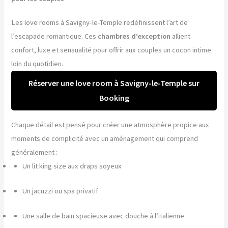
Les love rooms à Savigny-le-Temple redéfinissent l’art de
l’escapade romantique. Ces
chambres d’exception
allient
confort, luxe et sensualité pour offrir aux couples un cocon intime
loin du quotidien.
Réserver une love room à Savigny-le-Temple sur
Booking
Chaque détail est pensé pour créer une atmosphère propice aux
moments de complicité avec un aménagement qui comprend
généralement :
Un lit king size aux draps soyeux
Un jacuzzi ou spa privatif
Une salle de bain spacieuse avec douche à l’italienne