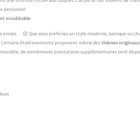
ant une intimité totale aux couples. L’accès se fait souvent de ma
le personnel.
it inoubliable
 les envies… 😉 Que vous préfériez un style moderne, baroque ou 
s. Certains établissements proposent même des
thèmes originaux
émorable, de nombreuses prestations supplémentaires sont dispon
dises