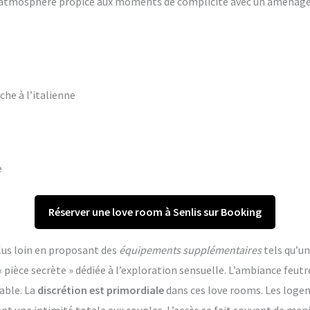
ne atmosphère propice aux moments de complicité avec un aména
che à l’italienne
e
Réserver une love room à Senlis sur Booking
lus loin en proposant des
équipements supplémentaires
tels qu’un
èce secrète » dédiée à l’exploration sensuelle. L’ambiance feutr
able. La
discrétion est primordiale
dans ces love rooms. Les log