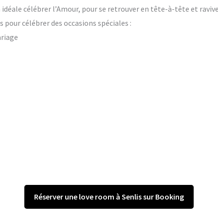
on idéale célébrer l’Amour, pour se retrouver en tête-à-tête et raviv
 pour célébrer des occasions spéciales :
ariage
Réserver une love room à Senlis sur Booking