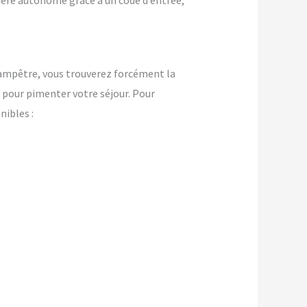
nière autonome grâce à un code d’entrée,
champêtre, vous trouverez forcément la
pour pimenter votre séjour. Pour
ibles :