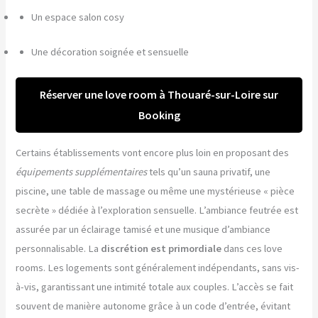
Un espace salon cosy
Une décoration soignée et sensuelle
Réserver une love room à Thouaré-sur-Loire sur
Booking
Certains établissements vont encore plus loin en proposant des
équipements supplémentaires
tels qu’un sauna privatif, une
piscine, une table de massage ou même une mystérieuse « pièce
secrète » dédiée à l’exploration sensuelle. L’ambiance feutrée est
assurée par un éclairage tamisé et une musique d’ambiance
personnalisable. La
discrétion est primordiale
dans ces love
rooms. Les logements sont généralement indépendants, sans vis-
à-vis, garantissant une intimité totale aux couples. L’accès se fait
souvent de manière autonome grâce à un code d’entrée, évitant