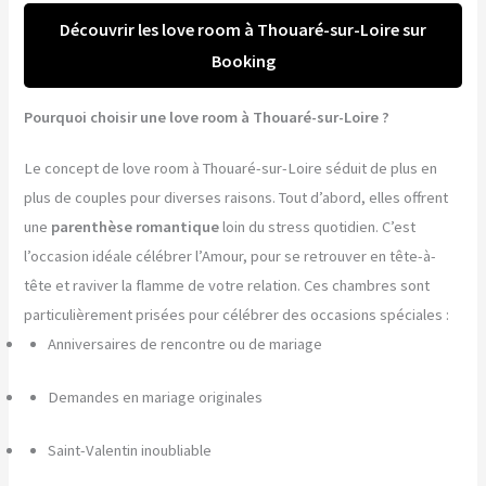
Découvrir les love room à Thouaré-sur-Loire sur
Booking
Pourquoi choisir une love room à Thouaré-sur-Loire ?
Le concept de love room à Thouaré-sur-Loire séduit de plus en
plus de couples pour diverses raisons. Tout d’abord, elles offrent
une
parenthèse romantique
loin du stress quotidien. C’est
l’occasion idéale célébrer l’Amour, pour se retrouver en tête-à-
tête et raviver la flamme de votre relation. Ces chambres sont
particulièrement prisées pour célébrer des occasions spéciales :
Anniversaires de rencontre ou de mariage
Demandes en mariage originales
Saint-Valentin inoubliable