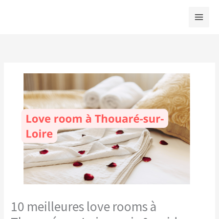
Aller
au
contenu
10 meilleures love rooms à