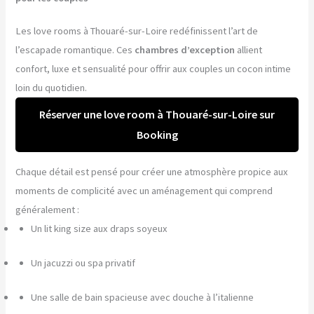
Les love rooms à Thouaré-sur-Loire redéfinissent l’art de
l’escapade romantique. Ces
chambres d’exception
allient
confort, luxe et sensualité pour offrir aux couples un cocon intime
loin du quotidien.
Réserver une love room à Thouaré-sur-Loire sur
Booking
Chaque détail est pensé pour créer une atmosphère propice aux
moments de complicité avec un aménagement qui comprend
généralement :
Un lit king size aux draps soyeux
Un jacuzzi ou spa privatif
Une salle de bain spacieuse avec douche à l’italienne