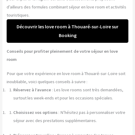
d’ailleurs des formules combinant séjour en love room et activités
touristiques.
Découvrir les love room à Thouaré-sur-Loire sur
Booking
Conseils pour profiter pleinement de votre séjour en love
room
Pour que votre expérience en love room à Thouaré-sur-Loire soit
inoubliable, voici quelques conseils à suivre :
Réservez à l’avance
: Les love rooms sont très demandées,
surtout les week-ends et pour les occasions spéciales.
Choisissez vos options
: N’hésitez pas à personnaliser votre
séjour avec des prestations supplémentaires.