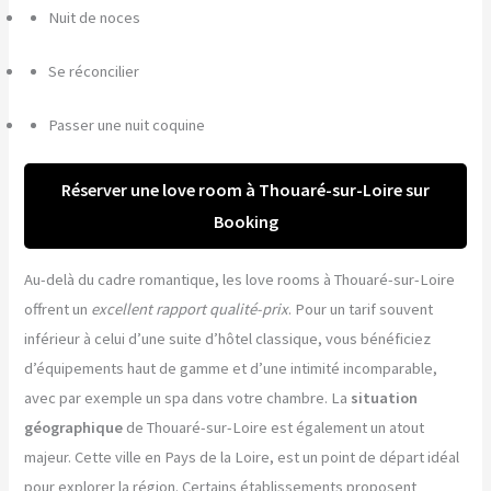
Nuit de noces
Se réconcilier
Passer une nuit coquine
Réserver une love room à Thouaré-sur-Loire sur
Booking
Au-delà du cadre romantique, les love rooms à Thouaré-sur-Loire
offrent un
excellent rapport qualité-prix
. Pour un tarif souvent
inférieur à celui d’une suite d’hôtel classique, vous bénéficiez
d’équipements haut de gamme et d’une intimité incomparable,
avec par exemple un spa dans votre chambre. La
situation
géographique
de Thouaré-sur-Loire est également un atout
majeur. Cette ville en Pays de la Loire, est un point de départ idéal
pour explorer la région. Certains établissements proposent