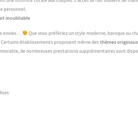
ant une intimité totale aux couples. L’accès se fait souvent de ma
le personnel.
it inoubliable
les envies…
Que vous préfériez un style moderne, baroque ou ch
s. Certains établissements proposent même des
thèmes originaux
émorable, de nombreuses prestations supplémentaires sont dispon
dises