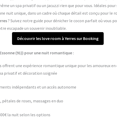
me un spa privatif ou un jacuzzi rien que pour vous. Idéales pour 
 une nuit unique, dans un cadre où chaque détail est conçu pour le
rres
? Suivez notre guide pour dénicher le cocon parfait où vous 
otre escapade un souvenir inoubliable.
Découvrir les love room à Yerres sur Booking
Essonne (91)) pour une nuit romantique :
es offrent une expérience romantique unique pour les amoureux en q
pa privatif et décoration soignée
ements indépendants et un accès autonome
 pétales de roses, massages en duo
400€ la nuit selon les options