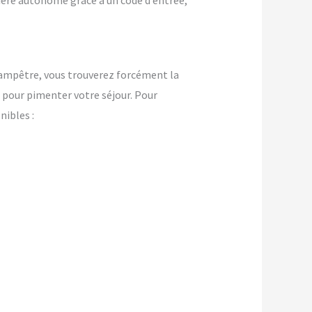
nière autonome grâce à un code d’entrée,
ampêtre, vous trouverez forcément la
pour pimenter votre séjour. Pour
ibles :