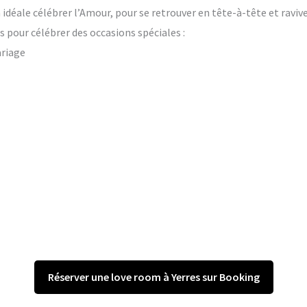
on idéale célébrer l’Amour, pour se retrouver en tête-à-tête et raviv
 pour célébrer des occasions spéciales :
ariage
Réserver une love room à Yerres sur Booking