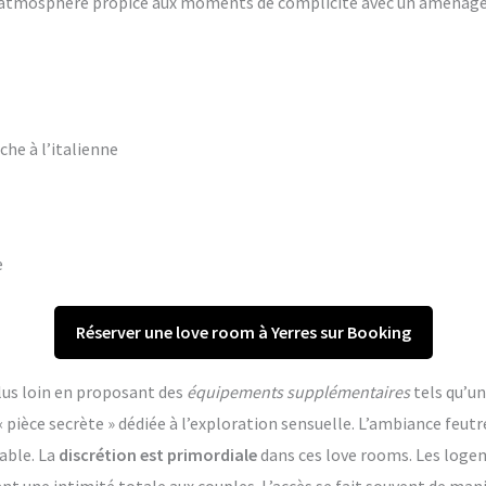
ne atmosphère propice aux moments de complicité avec un aména
che à l’italienne
e
Réserver une love room à Yerres sur Booking
lus loin en proposant des
équipements supplémentaires
tels qu’un
èce secrète » dédiée à l’exploration sensuelle. L’ambiance feutr
able. La
discrétion est primordiale
dans ces love rooms. Les log