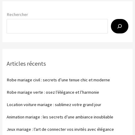
dans
Rechercher
les
Alpes-
de-
Haute-
Provence
(2026)
Articles récents
Robe mariage civil : secrets d’une tenue chic et moderne
Robe mariage verte : osez l’élégance et l’harmonie
Location voiture mariage : sublimez votre grand jour
Animation mariage : les secrets d’une ambiance inoubliable
Jeux mariage : l’art de connecter vos invités avec élégance