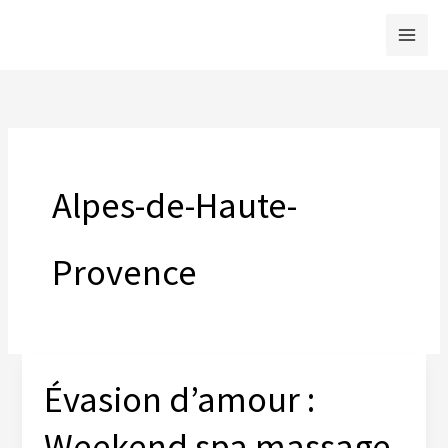
Aller
au
contenu
Alpes-de-Haute-
Provence
Évasion d’amour :
Weekend spa massage