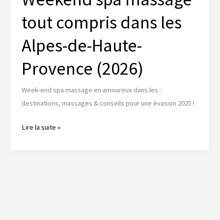
tout compris dans les
Alpes-de-Haute-
Provence (2026)
Week-end spa massage en amoureux dans les :
destinations, massages & conseils pour une évasion 2025 !
Évasion
Lire la suite »
d’amour
:
Weekend
spa
massage
tout
compris